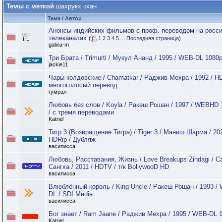
Темы с меткой
шахрукх кхан
Тема / Автор
Анонсы индийских фильмов с проф. переводом на росс
телеканалах
(
1
2
3
4
5
...
Последняя страница
)
galina-m
Три Брата / Trimurti / Мукул Ананд / 1995 / WEB-DL 1080
jackie11
Чары колдовские / Chamatkar / Раджив Мехра / 1992 / HD
многоголосый перевод
гумрал
Любовь без слов / Koyla / Ракеш Рошан / 1997 / WEBHD 
/ с тремя переводами
Katriel
Тигр 3 (Возвращение Тигра) / Tiger 3 / Маниш Шарма / 202
HDRip / Дубляж
василисса
Любовь, Расставания, Жизнь / Love Breakups Zindagi / С
Сангха / 2011 / HDTV / т/к BollywooD HD
василисса
Влюблённый король / King Uncle / Ракеш Рошан / 1993 /
DL / SDI Media
василисса
Бог знает / Ram Jaane / Раджив Мехра / 1995 / WEB-DL 
Katriel