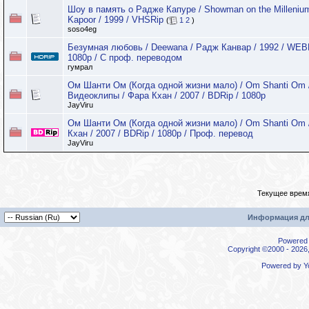
Шоу в память о Радже Капуре / Showman on the Milleniu
Kapoor / 1999 / VHSRip
(
1
2
)
soso4eg
Безумная любовь / Deewana / Радж Канвар / 1992 / WE
1080p / С проф. переводом
гумрал
Ом Шанти Ом (Когда одной жизни мало) / Om Shanti Om 
Видеоклипы / Фара Кхан / 2007 / BDRip / 1080p
JayViru
Ом Шанти Ом (Когда одной жизни мало) / Om Shanti Om 
Кхан / 2007 / BDRip / 1080p / Проф. перевод
JayViru
Текущее врем
Информация дл
Powered b
Copyright ©2000 - 2026,
Powered by
Y