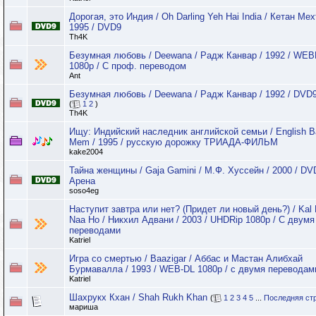
Дорогая, это Индия / Oh Darling Yeh Hai India / Кетан Мех
1995 / DVD9
Th4K
Безумная любовь / Deewana / Радж Канвар / 1992 / WE
1080p / C проф. переводом
Ant
Безумная любовь / Deewana / Радж Канвар / 1992 / DVD
(
1
2
)
Th4K
Ищу: Индийский наследник английской семьи / English B
Mem / 1995 / русскую дорожку ТРИАДА-ФИЛЬМ
kake2004
Тайна женщины / Gaja Gamini / М.Ф. Хуссейн / 2000 / DV
Арена
soso4eg
Наступит завтра или нет? (Придет ли новый день?) / Kal
Naa Ho / Никхил Адвани / 2003 / UHDRip 1080p / С двумя
переводами
Katriel
Игра со смертью / Baazigar / Аббас и Мастан Алибхай
Бурмавалла / 1993 / WEB-DL 1080p / с двумя переводам
Katriel
Шахрукх Кхан / Shah Rukh Khan
(
1
2
3
4
5
...
Последняя ст
мариша