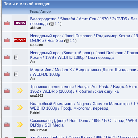
Темы с меткой
джагдип
Тема / Автор
Благородство / Sharafat / Асит Сен / 1970 / 2хDVD5 / Без
перевода
(
1
2
)
akkifan
Неведомый враг / Jaani Dushman / Раджкумар Кохли / 19
DvDRip / Rus Sub
(
1
2
)
керелис
Неведомый враг (Заклятый враг) / Jaani Dushman / Радж
Кохли / 1979 / WEBHD 1080p / Без перевода
Ant
Мадам Икс / Madam X / Видеоклипы / Дипак Шивдасани 
/ WEB-DL 1080p
Ant
Тропинка среди зелени / Hariyali Aur Rasta / Виджай Бхат
1962 / WEBRip (1080p) / Любительская озвучка
pca1962
Волшебный бриллиант / Nagina / Хармеш Мальхотра / 19
WEBHD 1080p / Проф. многогол. перевод
Katriel
Самозванец (Двое) / Hum Dono / 1985 / Б.С. Глаад / WEB
DLRip / SDI Media
василисса
Храбрец / Janbaaz / Фероз Кхан / 1986 / DVD9 / Без пере