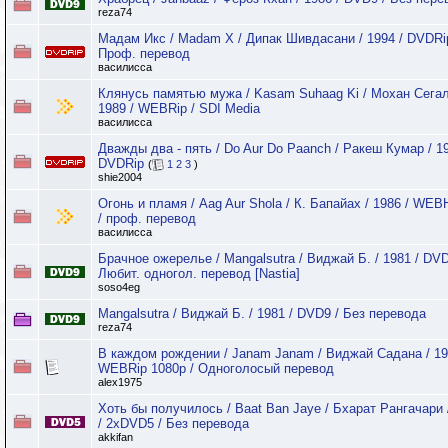
reza74
Мадам Икс / Madam X / Дипак Шивдасани / 1994 / DVDRip
Проф. перевод
василисса
Клянусь памятью мужа / Kasam Suhaag Ki / Мохан Сегал
1989 / WEBRip / SDI Media
василисса
Дважды два - пять / Do Aur Do Paanch / Ракеш Кумар / 19
DVDRip
(
1
2
3
)
shie2004
Огонь и пламя / Aag Aur Shola / К. Бапайах / 1986 / WE
/ проф. перевод
василисса
Брачное ожерелье / Mangalsutra / Виджай Б. / 1981 / DVD
Любит. одногол. перевод [Nastia]
soso4eg
Mangalsutra / Виджай Б. / 1981 / DVD9 / Без перевода
reza74
В каждом рождении / Janam Janam / Виджай Садана / 19
WEBRip 1080p / Одноголосый перевод
alex1975
Хоть бы получилось / Baat Ban Jaye / Бхарат Рангачари 
/ 2xDVD5 / Без перевода
akkifan