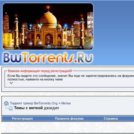
Важная информация перед регистрацией!
Если Вы видите это сообщение, значит Вы еще не зарегистрировались на форуме
полностью, нажмите на кнопку ниже
Торрент трекер BwTorrents.Org
>
Метки
Темы с меткой
джагдип
Регистрация
Правила форума
Справка