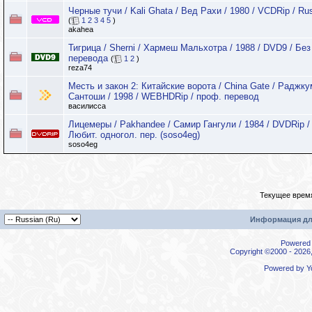
Черные тучи / Kali Ghata / Вед Рахи / 1980 / VCDRip / Ru
(
1
2
3
4
5
)
akahea
Тигрица / Sherni / Хармеш Мальхотра / 1988 / DVD9 / Без
перевода
(
1
2
)
reza74
Месть и закон 2: Китайские ворота / China Gate / Раджк
Сантоши / 1998 / WEBHDRip / проф. перевод
василисса
Лицемеры / Pakhandее / Самир Гангули / 1984 / DVDRip /
Любит. одногол. пер. (soso4eg)
soso4eg
Текущее врем
Информация дл
Powered b
Copyright ©2000 - 2026,
Powered by
Y