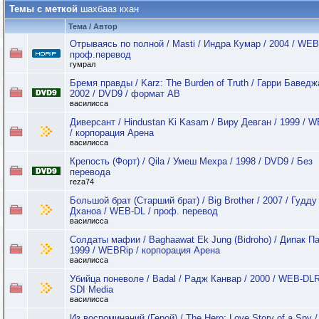
Темы с меткой
шахбааз кхан
Тема / Автор
Отрываясь по полной / Masti / Индра Кумар / 2004 / WE
проф.перевод
гумрал
Бремя правды / Karz: The Burden of Truth / Гарри Баведж
2002 / DVD9 / формат АВ
василисса
Диверсант / Hindustan Ki Kasam / Виру Девган / 1999 / 
/ корпорация Арена
василисса
Крепость (Форт) / Qila / Умеш Мехра / 1998 / DVD9 / Без
перевода
reza74
Большой брат (Старший брат) / Big Brother / 2007 / Гудду
Дханоа / WEB-DL / проф. перевод
василисса
Солдаты мафии / Baghaawat Ek Jung (Bidroho) / Дипак Па
1999 / WEBRip / корпорация Арена
василисса
Убийца поневоле / Badal / Радж Канвар / 2000 / WEB-DLR
SDI Media
василисса
Из воспоминаний (Герой) / The Hero: Love Story of a Spy 