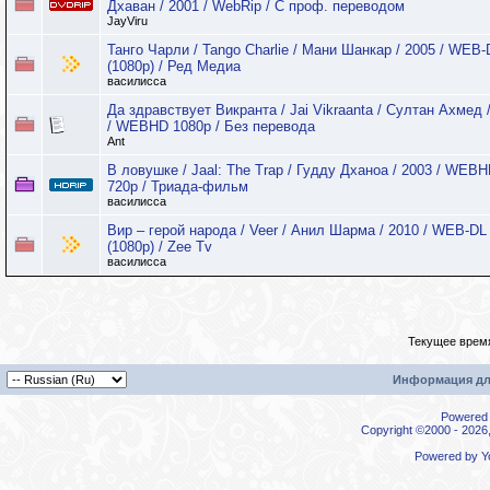
Дхаван / 2001 / WebRip / C проф. переводом
JayViru
Танго Чарли / Tango Charlie / Мани Шанкар / 2005 / WEB-
(1080p) / Ред Медиа
василисса
Да здравствует Викранта / Jai Vikraanta / Султан Ахмед 
/ WEBHD 1080p / Без перевода
Ant
В ловушке / Jaal: The Trap / Гудду Дханоа / 2003 / WEB
720p / Триада-фильм
василисса
Вир – герой народа / Veer / Анил Шарма / 2010 / WEB-DL
(1080p) / Zee Tv
василисса
Текущее врем
Информация дл
Powered b
Copyright ©2000 - 2026,
Powered by
Y