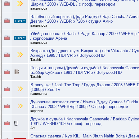
Шарма / 2003 / WEB-DL / с проф. переводом
василисса
Влюбленный воришка (Дядя Раджу) / Raju Chacha / Анил
Девган / 2000 / WEBRip 720p / студия Амир
василисса
Убийца поневоле / Badal / Радж Канвар / 2000 / WEBRip 
/ корпорация Арена
василисса
Викранта (Да здравствует Викранта!) / Jai Vikraanta / Су
Ахмед / 1995 / HDTVRip / Bollywood-HD
Tarahb
Певцы и танцоры (Дружба и судьба) / Nachnewala Gaanew
Баббар Субхаш / 1991 / HDTVRip / Bollywood-HD
Tarahb
В ловушке / Jaal: The Trap / Гудду Дханоа / 2003 / WEB-
(1080p) / Zee Tv
василисса
Дуновение неизвестности / Hawa / Гудду Дханоа / Guddu
Dhanoa / 2003 / WEBRip 1080р / С проф. переводом
керелис
Дружба и судьба / Nachnewala Gaanewale / Баббар Субха
1991 / WEBHD 1080p / проф. перевод
Ant
Опасная сделка / Kyo Kii... Main Jhuth Nahin Bolta / Дави