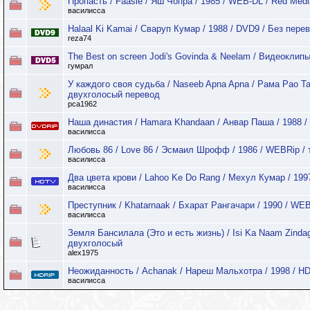
Пропасть / Faasle / Яш Чопра / 1985 / WEB-DL / Red Medi
василисса
Halaal Ki Kamai / Сваруп Кумар / 1988 / DVD9 / Без пере
reza74
The Best on screen Jodi's Govinda & Neelam / Видеоклипы
гумрал
У каждого своя судьба / Naseeb Apna Apna / Рама Рао Та
двухголосый перевод
pca1962
Наша династия / Hamara Khandaan / Анвар Паша / 1988 
василисса
Любовь 86 / Love 86 / Эсмаил Шрофф / 1986 / WEBRip / 
василисса
Два цвета крови / Lahoo Ke Do Rang / Мехул Кумар / 199
василисса
Преступник / Khatarnaak / Бхарат Рангачари / 1990 / WEB
василисса
Земля Бансилала (Это и есть жизнь) / Isi Ka Naam Zindag
двухголосый
alex1975
Неожиданность / Achanak / Нареш Мальхотра / 1998 / HDR
василисса