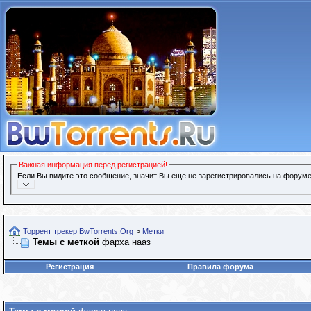
Важная информация перед регистрацией!
Если Вы видите это сообщение, значит Вы еще не зарегистрировались на форуме
Торрент трекер BwTorrents.Org
>
Метки
Темы с меткой
фарха нааз
Регистрация
Правила форума