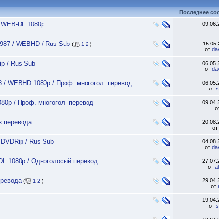
Последнее со
 / WEB-DL 1080p
09.06
1987 / WEBHD / Rus Sub
15.05
(
1
2
)
от
da
ip / Rus Sub
06.05
от
da
88 / WEBHD 1080p / Проф. многогол. перевод
06.05
от
s
080p / Проф. многогол. перевод
09.04
о
з перевода
20.08
от
/ DVDRip / Rus Sub
04.08
от
da
-DL 1080p / Одноголосый перевод
27.07
от
a
еревода
29.04
(
1
2
)
от
19.04
от
s