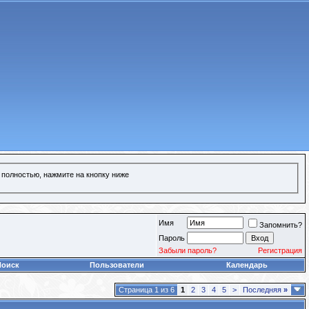
 полностью, нажмите на кнопку ниже
Имя
Запомнить?
Пароль
Забыли пароль?
Регистрация
Поиск
Пользователи
Календарь
Страница 1 из 6
1
2
3
4
5
>
Последняя
»