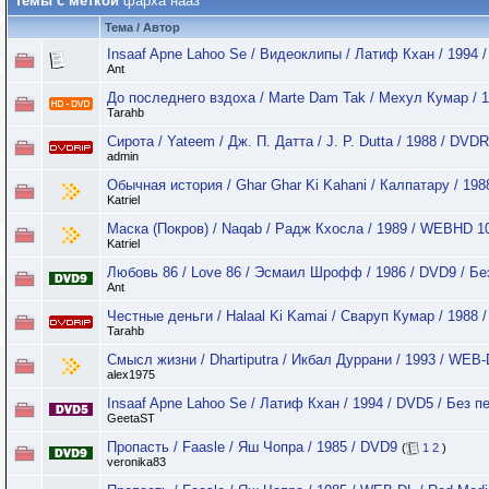
Темы с меткой
фарха нааз
Тема / Автор
Insaaf Apne Lahoo Se / Видеоклипы / Латиф Кхан / 1994
Ant
До последнего вздоха / Marte Dam Tak / Мехул Кумар / 
Tarahb
Сирота / Yateem / Дж. П. Датта / J. P. Dutta / 1988 / DVDR
admin
Обычная история / Ghar Ghar Ki Kahani / Калпатару / 19
Katriel
Маска (Покров) / Naqab / Радж Кхосла / 1989 / WEBHD 1
Katriel
Любовь 86 / Love 86 / Эсмаил Шрофф / 1986 / DVD9 / Бе
Ant
Честные деньги / Halaal Ki Kamai / Сваруп Кумар / 1988 
Tarahb
Смысл жизни / Dhartiputra / Икбал Дуррани / 1993 / WEB
alex1975
Insaaf Apne Lahoo Se / Латиф Кхан / 1994 / DVD5 / Без п
GeetaST
Пропасть / Faasle / Яш Чопра / 1985 / DVD9
(
1
2
)
veronika83