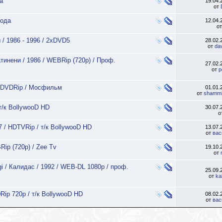
a
19.04
от
вода
12.04
о
 / 1986 - 1996 / 2хDVD5
28.02
от
da
тинени / 1986 / WEBRip (720p) / Проф.
27.02
от
p
/ DVDRip / Мосфильм
01.01
от
shammi
т/к BollywooD HD
30.07
о
7 / HDTVRip / т/к BollywooD HD
13.07
от
вас
Rip (720p) / Zee Tv
19.10
от
i / Калидас / 1992 / WEB-DL 1080p / проф.
25.09
от
ka
ip 720p / т/к BollywooD HD
08.02
от
вас