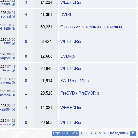
.2025
13:12
3
14,214
WEBHDRip
Dashka
.2025
20:21
4
11,381
DVD9
т
sonaal
.2025
10:38
3
30,231
С разными актерами / актрисами
vid1989
.2025
15:30
0
8,424
WEBHDRip
ca1962
.2025
00:30
8
12,668
DVDRip
kapoor
.2024
07:45
5
23,848
WEBHDRip
т
Sagar
.2024
16:44
0
21,914
SATRip / TVRip
илисса
.2023
09:07
1
20,516
PreDVD / PreDVDRip
matesio
.2023
22:44
4
14,331
WEBHDRip
ke2004
.2023
04:21
0
20,505
WEBHDRip
илисса
Страница 1 из 6
1
2
3
4
5
>
Последняя
»