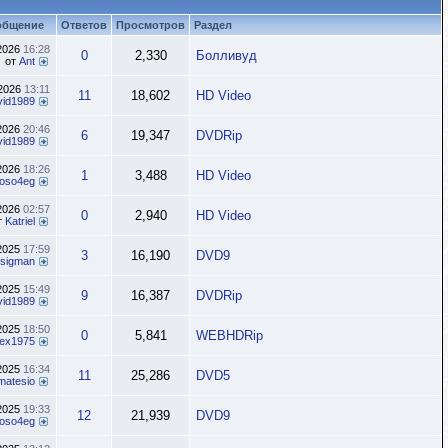
общение
Ответов
Просмотров
Раздел
.2026
16:28
0
2,330
Болливуд
от
Ant
.2026
13:11
11
18,602
HD Video
vid1989
.2026
20:46
6
19,347
DVDRip
vid1989
.2026
18:26
1
3,488
HD Video
oso4eg
.2026
02:57
0
2,940
HD Video
т
Katriel
.2025
17:59
3
16,190
DVD9
sigman
.2025
15:49
9
16,387
DVDRip
vid1989
.2025
18:50
0
5,841
WEBHDRip
lex1975
.2025
16:34
11
25,286
DVD5
matesio
.2025
19:33
12
21,939
DVD9
oso4eg