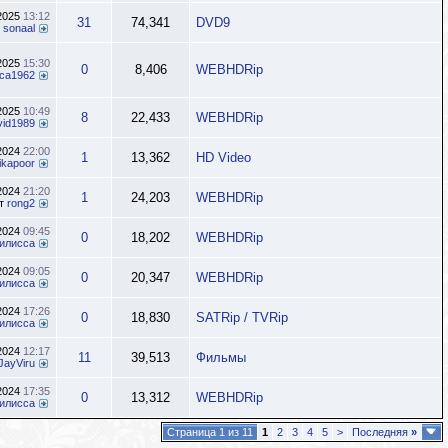
.2025
13:12
31
74,341
DVD9
т
sonaal
.2025
15:30
0
8,406
WEBHDRip
ca1962
.2025
10:49
8
22,433
WEBHDRip
vid1989
.2024
22:00
1
13,362
HD Video
kapoor
.2024
21:20
1
24,203
WEBHDRip
т
rong2
.2024
09:45
0
18,202
WEBHDRip
илисса
.2024
09:05
0
20,347
WEBHDRip
илисса
.2024
17:26
0
18,830
SATRip / TVRip
илисса
.2024
12:17
11
39,513
Фильмы
JayViru
.2024
17:35
0
13,312
WEBHDRip
илисса
Страница 1 из 11
1
2
3
4
5
>
Последняя
»