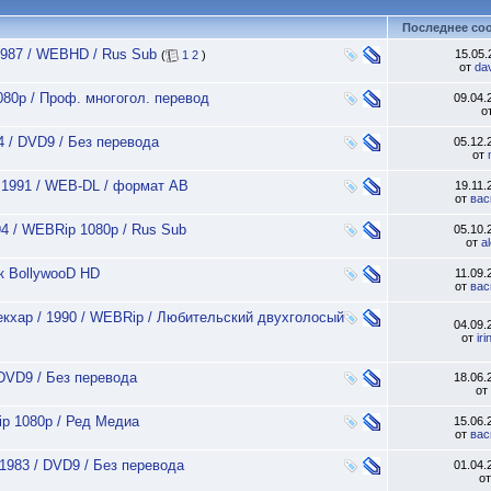
Последнее со
1987 / WEBHD / Rus Sub
15.05
(
1
2
)
от
da
080p / Проф. многогол. перевод
09.04
о
4 / DVD9 / Без перевода
05.12
от
 1991 / WEB-DL / формат АВ
19.11
от
вас
94 / WEBRip 1080p / Rus Sub
05.10
от
a
/к BollywooD HD
11.09
от
вас
екхар / 1990 / WEBRip / Любительский двухголосый
04.09
от
ir
 DVD9 / Без перевода
18.06
от
ip 1080p / Ред Медиа
15.06
от
вас
1983 / DVD9 / Без перевода
01.04
о