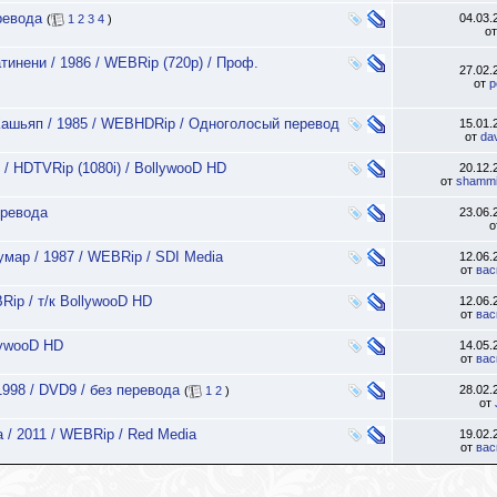
еревода
04.03
(
1
2
3
4
)
о
тинени / 1986 / WEBRip (720p) / Проф.
27.02
от
p
й Кашьяп / 1985 / WEBHDRip / Одноголосый перевод
15.01
от
da
 / HDTVRip (1080i) / BollywooD HD
20.12
от
shammi
еревода
23.06
о
умар / 1987 / WEBRip / SDI Media
12.06
от
вас
Rip / т/к BollywooD HD
12.06
от
вас
llywooD HD
14.05
от
вас
1998 / DVD9 / без перевода
28.02
(
1
2
)
от
 / 2011 / WEBRip / Red Media
19.02
от
вас