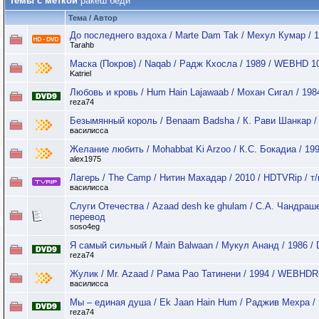
Темы с меткой
ракеш беди
Тема / Автор
До последнего вздоха / Marte Dam Tak / Мехул Кумар / 
Tarahb
Маска (Покров) / Naqab / Радж Кхосла / 1989 / WEBHD 1
Katriel
Любовь и кровь / Hum Hain Lajawaab / Мохан Сигал / 198
reza74
Безымянный король / Benaam Badsha / К. Рави Шанкар /
василисса
Желание любить / Mohabbat Ki Arzoo / К.С. Бокадиа / 19
alex1975
Лагерь / The Camp / Нитин Махадар / 2010 / HDTVRip / т
василисса
Слуги Отечества / Azaad desh ke ghulam / С.А. Чандраш
перевод
soso4eg
Я самый сильный / Main Balwaan / Мукул Ананд / 1986 /
reza74
Жулик / Mr. Azaad / Рама Рао Татинени / 1994 / WEBHDR
василисса
Мы – единая душа / Ek Jaan Hain Hum / Раджив Мехра / 
reza74