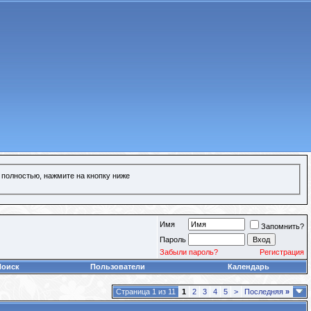
 полностью, нажмите на кнопку ниже
Имя
Запомнить?
Пароль
Забыли пароль?
Регистрация
Поиск
Пользователи
Календарь
Страница 1 из 11
1
2
3
4
5
>
Последняя
»