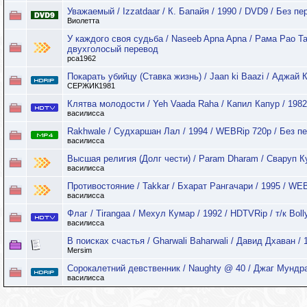
Уважаемый / Izzatdaar / К. Бапайя / 1990 / DVD9 / Без п
Виолетта
У каждого своя судьба / Naseeb Apna Apna / Рама Рао Та
двухголосый перевод
pca1962
Покарать убийцу (Ставка жизнь) / Jaan ki Baazi / Аджа
СЕРЖИК1981
Клятва молодости / Yeh Vaada Raha / Капил Капур / 1982
василисса
Rakhwale / Судхаршан Лал / 1994 / WEBRip 720p / Без п
василисса
Высшая религия (Долг чести) / Param Dharam / Сваруп К
василисса
Противостояние / Takkar / Бхарат Рангачари / 1995 / WEB
василисса
Флаг / Tirangaa / Мехул Кумар / 1992 / HDTVRip / т/к Bo
василисса
В поисках счастья / Gharwali Baharwali / Давид Дхаван / 
Mersim
Сорокалетний девственник / Naughty @ 40 / Джаг Мундра
василисса