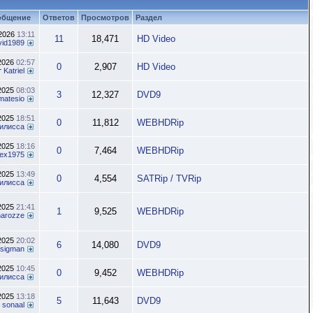
общение
Ответов
Просмотров
Раздел
.2026
13:11
11
18,471
HD Video
vid1989
.2026
02:57
0
2,907
HD Video
т
Katriel
.2025
08:03
3
12,327
DVD9
matesio
.2025
18:51
0
11,812
WEBHDRip
илисса
.2025
18:16
0
7,464
WEBHDRip
lex1975
.2025
13:49
0
4,554
SATRip / TVRip
илисса
.2025
21:41
1
9,525
WEBHDRip
inarozze
.2025
20:02
6
14,080
DVD9
sigman
.2025
10:45
0
9,452
WEBHDRip
илисса
.2025
13:18
5
11,643
DVD9
т
sonaal