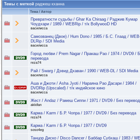
Темы с меткой
раджеш кханна
Тема / Автор
Превратности судьбы / Ghar Ka Chiraag / Раджив Кумар
Чоудхари / 1989 / WEBRip / т/к BollywooD HD
василисса
Самозванец (Двое) / Hum Dono / 1985 / Б.С. Глаад / WEB
DLRip / SDI Media
василисса
Город любви / Prem Nagar / Пракаш Рао / 1974 / DVD9 / 
перевода
reza74
Рай / Swarg / Дэвид Дхаван / 1990 / WEB-DL / SDI Media
василисса
Аша и Джоти / Asha Jyoti / Нараяна Рао Дасари / 1984 /
DVDRip (Upscaled) / т/к индийское кино
василисса
Жест / Andaz / Рамеш Сиппи / 1971 / DVD9 / Без перево
akkifan
Карма / Karm / Б.Р. Чопра / 1977 / DVD9 / Без перевода
reza74
Карма / Karm / Б.Р. Чопра / 1977 / DVD9
soso4eg
Танцор Диско / Disco Dancer / Баббар Субхаш / 1983 / 