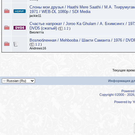
Слоны мои друзья / Haathi Mere Saathi / М.А. Тхирумугам
1971 / WEB-DL 1080p / SDI Media
jackie11
Счастье напрокат / Joroo Ka Ghulam / А. Бхимсингх / 197
DVD5 (сжатый)
(
1
2
)
Виолетта
Возлюбленная / Mehbooba / Шакти Саманта / 1976 / DVD
(
1
2
)
Andrews16
Текущее врем
Информация дл
Powered b
Copyright ©2000 - 2026,
Powered by
Y