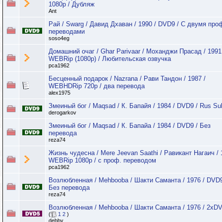
1080p / Дубляж
Ant
Рай / Swarg / Давид Дхаван / 1990 / DVD9 / С двумя про
переводами
soso4eg
Домашний очаг / Ghar Parivaar / Моханджи Прасад / 1991
WEBRip (1080p) / Любительская озвучка
pca1962
Бесценный подарок / Nazrana / Рави Тандон / 1987 /
WEBHDRip 720p / два перевода
alex1975
Змеиный бог / Maqsad / К. Бапайя / 1984 / DVD9 / Rus Su
derogarkov
Змеиный бог / Maqsad / К. Бапайа / 1984 / DVD9 / Без
перевода
reza74
Жизнь чудесна / Mere Jeevan Saathi / Равикант Нагаич / 
WEBRip 1080p / с проф. переводом
pca1962
Возлюбленная / Mehbooba / Шакти Саманта / 1976 / DVD9
Без перевода
reza74
Возлюбленная / Mehbooba / Шакти Саманта / 1976 / 2xD
(
1
2
)
debby