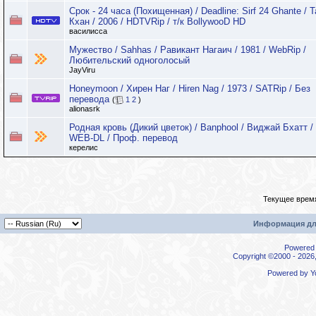
Срок - 24 часа (Похищенная) / Deadline: Sirf 24 Ghante / 
Кхан / 2006 / HDTVRip / т/к BollywooD HD
василисса
Мужество / Sahhas / Равикант Нагаич / 1981 / WebRip /
Любительский одноголосый
JayViru
Honeymoon / Хирен Наг / Hiren Nag / 1973 / SATRip / Без
перевода
(
1
2
)
alionasrk
Родная кровь (Дикий цветок) / Banphool / Виджай Бхатт / 
WEB-DL / Проф. перевод
керелис
Текущее врем
Информация дл
Powered b
Copyright ©2000 - 2026,
Powered by
Y