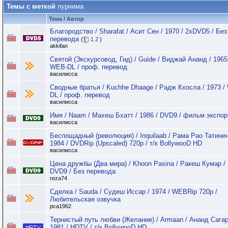
Темы с меткой
пурнима
Тема / Автор
Благородство / Sharafat / Асит Сен / 1970 / 2хDVD5 / Без
перевода
(
1
2
)
akkifan
Святой (Экскурсовод, Гид) / Guide / Виджай Ананд / 1965
WEB-DL / проф. перевод
василисса
Сводные братья / Kuchhe Dhaage / Радж Кхосла / 1973 /
DL / проф. перевод
василисса
Имя / Naam / Махеш Бхатт / 1986 / DVD9 / фильм экспор
василисса
Беспощадный (революция) / Inquilaab / Рама Рао Татинен
1984 / DVDRip (Upscaled) 720p / т/к BollywooD HD
василисса
Цена дружбы (Два мира) / Khoon Pasina / Ракеш Кумар / 
DVD9 / Без перевода
reza74
Сделка / Sauda / Судеш Иссар / 1974 / WEBRip 720p /
Любительская озвучка
pca1962
Тернистый путь любви (Желание) / Armaan / Ананд Сагар
1981 / HDTV / т/к BollywooD HD