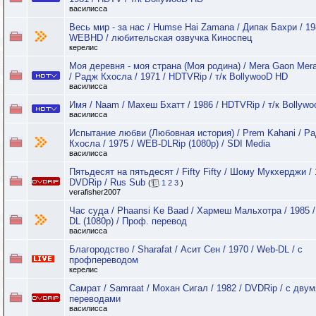
василисса
Весь мир - за нас / Humse Hai Zamana / Дипак Бахри / 19
WEBHD / любительская озвучка Киноспец
керелис
Моя деревня - моя страна (Моя родина) / Mera Gaon Mer
/ Радж Кхосла / 1971 / HDTVRip / т/к BollywooD HD
василисса
Имя / Naam / Махеш Бхатт / 1986 / HDTVRip / т/к Bollyw
василисса
Испытание любви (Любовная история) / Prem Kahani / Р
Кхосла / 1975 / WEB-DLRip (1080p) / SDI Media
василисса
Пятьдесят на пятьдесят / Fifty Fifty / Шому Мукхерджи / 
DVDRip / Rus Sub
(
1
2
3
)
verafisher2007
Час суда / Phaansi Ke Baad / Хармеш Мальхотра / 1985 
DL (1080p) / Проф. перевод
василисса
Благородство / Sharafat / Асит Сен / 1970 / Web-DL / с
профпереводом
керелис
Самрат / Samraat / Мохан Сигал / 1982 / DVDRip / с двум
переводами
василисса