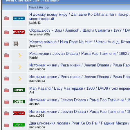
Темы с меткой
симпл кападия
Тема / Автор
Я докажу всему миру / Zamaane Ko Dikhana Hai / Насир
многоголосый
jackie11
Обращаюсь к Вам / Anurodh / Шакти Саманта / 1977 / DV
verafisher2007
Жертва обмана / Hum Rahe Na Hum / Четан Ананд, Кетан
джанита
Река жизни / Jeevan Dhaara / Рама Рао Татинени / 1982
Katriel
Источник жизни / Река жизни / Jeevan Dhaara / Рама Рао
василисса
Источник жизни / Река жизни / Jeevan Dhaara / Рама Рао
василисса
Man Pasand / Басу Чаттерджи / 1980 / DVD9 / Без перев
Ant
Источник жизни / Jeevan Dhaara / Рама Рао Татинени / 1
akkifan
Источник жизни / Jeevan Dhaara / Рама Рао Татинени / 1
tanya1069
Два мгновения любви / Pyar Ke Do Pal / Раджив Мехра /
василисса