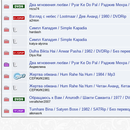
Два мгновения любви / Pyar Ke Do Pal / Раджив Мехра /
reza74
Взгляд с небес / Lootmaar / Дев Ананд / 1980 / DVDRip
a2nton
Симпл Кападия / Simple Kapadia
hardash
Симпл Кападия / Simple Kapadia
katya-alyona
Dulha Bikta Hai / Anwar Pasha / 1982 / DVDRip / Без пере
Diya Rai
Два мгновения любви / Pyar Ke Do Pal / Раджив Мехра /
Анджелина
Жертва обмана / Hum Rahe Na Hum / 1984 / Mp3
СЕРЖИК1981
Жертва обмана / Hum Rahe Na Hum / Четан Ананд, Кетан
СЕРЖИК1981
Обращаюсь к Вам / Anurodh / Шакти Саманта / 1977 / D
verafisher2007
Tumhare Bina / Satyen Bose / 1982 / SATRip / Без перево
alionasrk