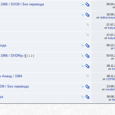
 1986 / DVD9 / Без перевода
09.04
о
18.09
от
dolinsckaya
27.07
от
katya
27.07
от
katya
вода
09.12
от
 1986 / DVDRip
03.01
(
1
2
)
от
08.11
от
ir
 Ананд / 1984
08.11
от
СЕРЖ
VD9 / Без перевода
13.08
от
verafis
да
09.08
от
В