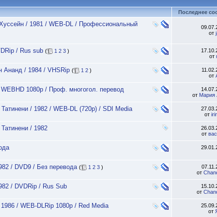
Последнее со
 Хуссейн / 1981 / WEB-DL / Профессиональный
09.07
от
DRip / Rus sub
17.10
(
1
2
3
)
от
 Ананд / 1984 / VHSRip
11.02
(
1
2
)
от
 / WEBHD 1080p / Проф. многогол. перевод
14.07
от
Мария 
 Татинени / 1982 / WEB-DL (720p) / SDI Media
27.03
от
ir
 Татинени / 1982
26.03
от
вас
ода
29.01
982 / DVD9 / Без перевода
07.11
(
1
2
3
)
от
Chan
982 / DVDRip / Rus Sub
15.10
от
Chan
 1986 / WEB-DLRip 1080p / Red Media
25.09
от