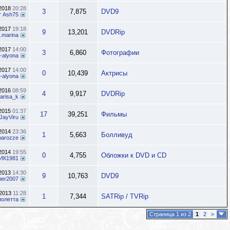
.2018
20:28
3
7,875
DVD9
т
Ash75
.2017
19:18
9
13,201
DVDRip
.marina
.2017
14:00
3
6,860
Фотографии
-alyona
.2017
14:00
0
10,439
Актрисы
-alyona
.2016
08:59
4
9,917
DVDRip
larisa_k
.2015
01:37
17
39,251
Фильмы
JayViru
.2014
23:36
1
5,663
Болливуд
inarozze
.2014
19:55
0
4,755
Обложки к DVD и CD
ИК1981
.2013
14:30
9
10,763
DVD9
her2007
.2013
11:28
1
7,344
SATRip / TVRip
иолетта
Страница 1 из 2
1
2
>