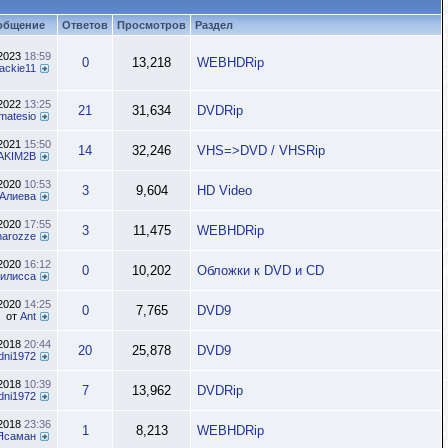
общение
Ответов
Просмотров
Раздел
.2023
18:59
0
13,218
WEBHDRip
jackie11
.2022
13:25
21
31,634
DVDRip
matesio
.2021
15:50
14
32,246
VHS=>DVD / VHSRip
AKIM2B
.2020
10:53
3
9,604
HD Video
Алиева
.2020
17:55
3
11,475
WEBHDRip
inarozze
.2020
16:12
0
10,202
Обложки к DVD и CD
илисса
.2020
14:25
0
7,765
DVD9
от
Ant
.2018
20:44
20
25,878
DVD9
dni1972
.2018
10:39
7
13,962
DVDRip
dni1972
.2018
23:36
1
8,213
WEBHDRip
Ясаман