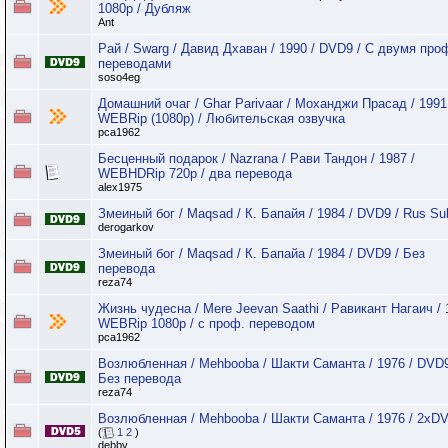
1080p / Дубляж
Ant
Рай / Swarg / Давид Дхаван / 1990 / DVD9 / С двумя про
переводами
soso4eg
Домашний очаг / Ghar Parivaar / Моханджи Прасад / 1991
WEBRip (1080p) / Любительская озвучка
pca1962
Бесценный подарок / Nazrana / Рави Тандон / 1987 /
WEBHDRip 720p / два перевода
alex1975
Змеиный бог / Maqsad / К. Бапайя / 1984 / DVD9 / Rus Su
derogarkov
Змеиный бог / Maqsad / К. Бапайа / 1984 / DVD9 / Без
перевода
reza74
Жизнь чудесна / Mere Jeevan Saathi / Равикант Нагаич / 
WEBRip 1080p / с проф. переводом
pca1962
Возлюбленная / Mehbooba / Шакти Саманта / 1976 / DVD9
Без перевода
reza74
Возлюбленная / Mehbooba / Шакти Саманта / 1976 / 2xD
(
1
2
)
debby