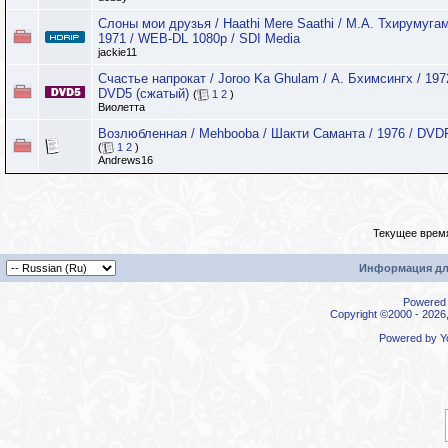
Слоны мои друзья / Haathi Mere Saathi / М.А. Тхирумугам
1971 / WEB-DL 1080p / SDI Media
jackie11
Счастье напрокат / Joroo Ka Ghulam / А. Бхимсингх / 197
DVD5 (сжатый)
(
1
2
)
Виолетта
Возлюбленная / Mehbooba / Шакти Саманта / 1976 / DVD
(
1
2
)
Andrews16
Текущее врем
Информация дл
Powered b
Copyright ©2000 - 2026,
Powered by
Y