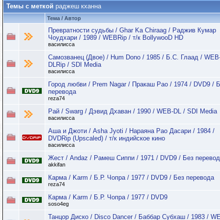
Темы с меткой
раджеш кханна
Тема / Автор
Превратности судьбы / Ghar Ka Chiraag / Раджив Кумар
Чоудхари / 1989 / WEBRip / т/к BollywooD HD
василисса
Самозванец (Двое) / Hum Dono / 1985 / Б.С. Глаад / WEB
DLRip / SDI Media
василисса
Город любви / Prem Nagar / Пракаш Рао / 1974 / DVD9 / 
перевода
reza74
Рай / Swarg / Дэвид Дхаван / 1990 / WEB-DL / SDI Media
василисса
Аша и Джоти / Asha Jyoti / Нараяна Рао Дасари / 1984 /
DVDRip (Upscaled) / т/к индийское кино
василисса
Жест / Andaz / Рамеш Сиппи / 1971 / DVD9 / Без перево
akkifan
Карма / Karm / Б.Р. Чопра / 1977 / DVD9 / Без перевода
reza74
Карма / Karm / Б.Р. Чопра / 1977 / DVD9
soso4eg
Танцор Диско / Disco Dancer / Баббар Субхаш / 1983 / 