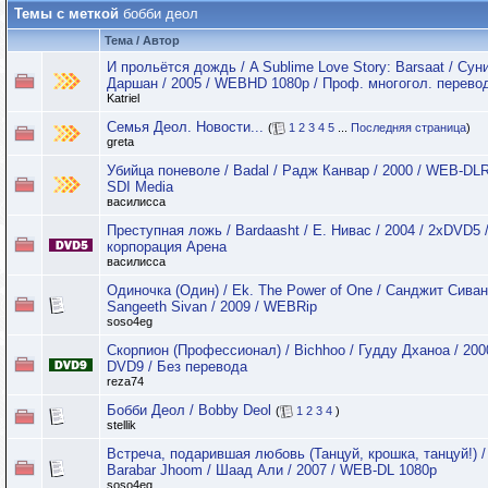
Темы с меткой
бобби деол
Тема / Автор
И прольётся дождь / A Sublime Love Story: Barsaat / Сун
Даршан / 2005 / WEBHD 1080p / Проф. многогол. перево
Katriel
Семья Деол. Новости...
(
1
2
3
4
5
...
Последняя страница
)
greta
Убийца поневоле / Badal / Радж Канвар / 2000 / WEB-DLR
SDI Media
василисса
Преступная ложь / Bardaasht / Е. Нивас / 2004 / 2xDVD5 
корпорация Арена
василисса
Одиночка (Один) / Ek. The Power of One / Санджит Сиван
Sangeeth Sivan / 2009 / WEBRip
soso4eg
Скорпион (Профессионал) / Bichhoo / Гудду Дханоа / 200
DVD9 / Без перевода
reza74
Бобби Деол / Bobby Deol
(
1
2
3
4
)
stellik
Встреча, подарившая любовь (Танцуй, крошка, танцуй!) 
Barabar Jhoom / Шаад Али / 2007 / WEB-DL 1080p
soso4eg