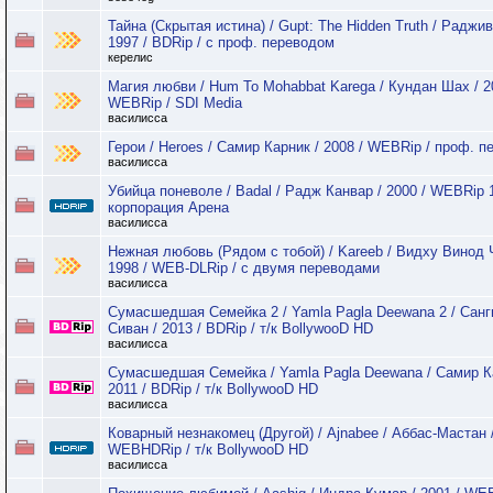
Тайна (Скрытая истина) / Gupt: The Hidden Truth / Раджив
1997 / BDRip / с проф. переводом
керелис
Магия любви / Hum To Mohabbat Karega / Кундан Шах / 2
WEBRip / SDI Media
василисса
Герои / Heroes / Самир Карник / 2008 / WEBRip / проф. п
василисса
Убийца поневоле / Badal / Радж Канвар / 2000 / WEBRip 
корпорация Арена
василисса
Нежная любовь (Рядом с тобой) / Kareeb / Видху Винод 
1998 / WEB-DLRip / с двумя переводами
василисса
Сумасшедшая Семейка 2 / Yamla Pagla Deewana 2 / Санг
Сиван / 2013 / BDRip / т/к BollywooD HD
василисса
Сумасшедшая Семейка / Yamla Pagla Deewana / Самир К
2011 / BDRip / т/к BollywooD HD
василисса
Коварный незнакомец (Другой) / Ajnabee / Аббас-Мастан /
WEBHDRip / т/к BollywooD HD
василисса