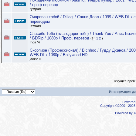
Похищение любимой / Aashiq / Индра Кумар / 2001 / W
/ проф.перевод
гумрал
Очарован тобой / Dillagi / Санни Деол / 1999 / WEB-DL / с
переводом
гумрал
Спасибо Тебе (Благодарю тебя) / Thank You / Анис Базми
/ BDRip / 1080p / Проф. перевод
(
1
2
)
Inga74
Скорпион (Профессионал) / Bichhoo / Гудду Дханоа / 200
WEB-DL / 1080p / Bollywood HD
jackie11
Текущее врем
Информация дл
Powered b
Copyright ©2000 - 2026,
Powered by
Y