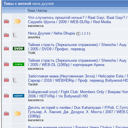
Темы с меткой
неха дхупия
Тема / Автор
Что случилось прошлой ночью? / Raat Gayi, Baat Gayi? /
Саурабх Шукла / 2009 / WEB-DLRip / Red Media
василисса
Неха Дхупия / Neha Dhupia
(
1
2
3
)
anushka
Тайная страсть (Зеркальное отражение) / Sheesha / Ашу
/ 2005 / DVD9 / Профес. перевод
Th4K
Тайная страсть (Зеркальное отражение) / Sheesha / Ашу
/ 2005 / WEB-DL (1080p) / корпорация Арена
василисса
Заботливая мама (Неугомонная Элла) / Helicopter Eela /
Саркар / 2018 / WEBHDRip / Проф. перевод Bollywood-H
Tarahb
Бойцовский клуб / Fight Club: Members Only / Викрам Чоп
2006 / HDTVRip / т/к BollywooD HD
василисса
Десять историй о любви / Dus Kahaniyaan / Р.Рой, С.Гупт
Гульзар, А. Лакхия, Дж. Дходхи, Х. Мехта / 2007 / WEB-
(1080p)
василисса
Высшая военная награда / Parama Veera Chakra / Дасари