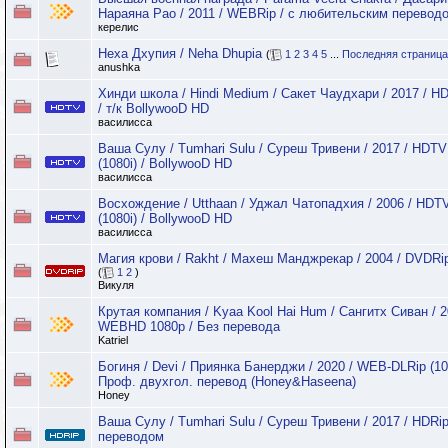
Нараяна Рао / 2011 / WEBRip / с любительским перевод
керелис
Неха Дхупия / Neha Dhupia
(
1
2
3
4
5
...
Последняя страница
anushka
Хинди школа / Hindi Medium / Сакет Чаудхари / 2017 / H
/ т/к BollywooD HD
василисса
Ваша Сулу / Tumhari Sulu / Суреш Тривени / 2017 / HDTV
(1080i) / BollywooD HD
василисса
Восхождение / Utthaan / Уджал Чатопадхия / 2006 / HDT
(1080i) / BollywooD HD
василисса
Магия крови / Rakht / Махеш Манджрекар / 2004 / DVDRi
(
1
2
)
Викуля
Крутая компания / Kyaa Kool Hai Hum / Сангитх Сиван / 2
WEBHD 1080p / Без перевода
Katriel
Богиня / Devi / Приянка Банерджи / 2020 / WEB-DLRip (10
Проф. двухгол. перевод (Honey&Haseena)
Honey
Ваша Сулу / Tumhari Sulu / Суреш Тривени / 2017 / HDRip
переводом