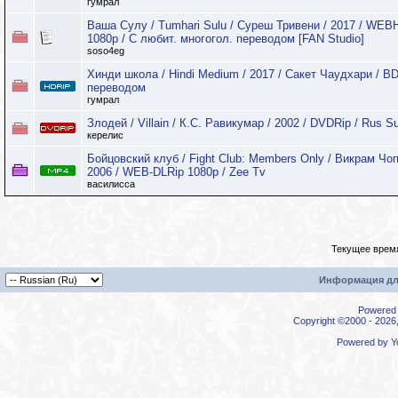
гумрал
Ваша Сулу / Tumhari Sulu / Суреш Тривени / 2017 / WEB
1080p / С любит. многогол. переводом [FAN Studio]
soso4eg
Хинди школа / Hindi Medium / 2017 / Сакет Чаудхари / BD
переводом
гумрал
Злодей / Villain / К.С. Равикумар / 2002 / DVDRip / Rus S
керелис
Бойцовский клуб / Fight Club: Members Only / Викрам Чоп
2006 / WEB-DLRip 1080p / Zee Tv
василисса
Текущее врем
Информация дл
Powered b
Copyright ©2000 - 2026,
Powered by
Y