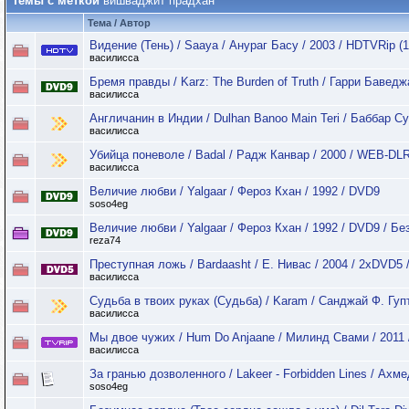
Темы с меткой
вишваджит прадхан
Тема / Автор
Видение (Тень) / Saaya / Анураг Басу / 2003 / HDTVRip (1
василисса
Бремя правды / Karz: The Burden of Truth / Гарри Бавед
василисса
Англичанин в Индии / Dulhan Banoo Main Teri / Баббар С
василисса
Убийца поневоле / Badal / Радж Канвар / 2000 / WEB-DLR
василисса
Величие любви / Yalgaar / Фероз Кхан / 1992 / DVD9
soso4eg
Величие любви / Yalgaar / Фероз Кхан / 1992 / DVD9 / Бе
reza74
Преступная ложь / Bardaasht / Е. Нивас / 2004 / 2xDVD5
василисса
Судьба в твоих руках (Судьба) / Karam / Санджай Ф. Гупт
василисса
Мы двое чужих / Hum Do Anjaane / Милинд Свами / 2011 
василисса
За гранью дозволенного / Lakeer - Forbidden Lines / Ахме
soso4eg