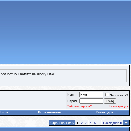
 полностью, нажмите на кнопку ниже
Имя
Запомнить?
Пароль
Забыли пароль?
Регистрация
Поиск
Пользователи
Календарь
Страница 1 из 6
1
2
3
4
5
>
Последняя
»