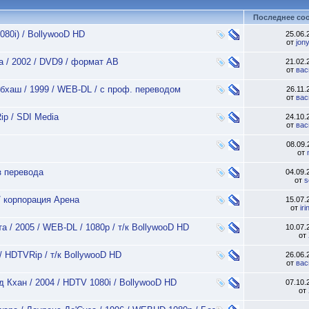
Последнее со
080i) / BollywooD HD
25.06
от
jon
жа / 2002 / DVD9 / формат АВ
21.02
от
вас
убхаш / 1999 / WEB-DL / с проф. переводом
26.11
от
вас
ip / SDI Media
24.10
от
вас
08.09
от
з перевода
04.09
от
s
 / корпорация Арена
15.07
от
ir
а / 2005 / WEB-DL / 1080p / т/к BollywooD HD
10.07
от
/ HDTVRip / т/к BollywooD HD
26.06
от
вас
д Кхан / 2004 / HDTV 1080i / BollywooD HD
07.10
от