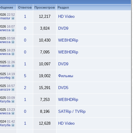
общение
Ответов
Просмотров
Раздел
.2026
22:52
1
12,217
HD Video
ymastur
.2026
16:07
0
3,824
DVD9
илисса
.2025
03:58
0
10,430
WEBHDRip
илисса
.2025
16:23
0
7,095
WEBHDRip
илисса
.2025
11:26
1
10,097
DVD9
matesio
.2025
14:19
5
19,002
Фильмы
oso4eg
.2025
16:57
2
15,291
DVD5
inarozze
.2025
03:09
1
7,253
WEBHDRip
Хатуба
.2025
13:23
0
8,196
SATRip / TVRip
илисса
.2024
01:42
1
12,628
HD Video
Хатуба