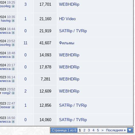
.2024
19:25
3
17,701
WEBHDRip
oso4eg
.2024
10:35
1
21,160
HD Video
т
having
.2024
16:44
0
21,919
SATRip / TVRip
илисса
.2024
23:52
11
41,607
Фильмы
oso4eg
.2024
18:48
0
14,093
WEBHDRip
илисса
.2024
20:17
0
17,878
WEBHDRip
илисса
.2023
06:14
0
7,281
WEBHDRip
илисса
.2023
23:52
2
12,609
WEBHDRip
т
rong2
.2023
22:47
1
12,856
SATRip / TVRip
Deewar
.2023
16:50
0
14,060
SATRip / TVRip
илисса
Страница 1 из 6
1
2
3
4
5
>
Последняя
»