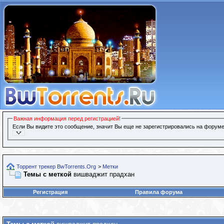
Важная информация перед регистрацией!
Если Вы видите это сообщение, значит Вы еще не зарегистрировались на форуме
Торрент трекер BwTorrents.Org
>
Метки
Темы с меткой
вишваджит прадхан
Регистрация
Правила форума