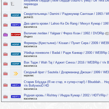
Безумное сердце (Твое сердце сошло с ума) / Dil Tera D
перевода
Ant
Свидетельница / Damini / Раджкумар Сантоши / 1993 / W
jackie11
Два цвета крови / Lahoo Ke Do Rang / Мехул Кумар / 199
василисса
Величие любви / Yalgaar / Фероз Кхан / 1992 / DVDRip
(
Индиго
Фермеры (Крестьяне) / Kisaan / Пунит Сира / 2009 / WEB
василисса
Убийца поневоле / Badal / Радж Канвар / 2000 / WEBRip 
василисса
Вах Тадж / Wah Taj / Аджит Синха / 2016 / WEBRip / т/к 
василисса
Сводный брат / Sautela / Дхармананд Джоши / 1999 / W
керелис
Старик Ббудда (Я не стар, я супер-стар!) / Bbuddah... Ho
т/к BollywooD HD
василисса
Родная кровь / Rishtey / Индра Кумар / 2002 / HDTVRip /
василисса