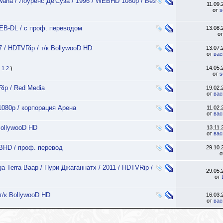
iwana / Лоуренс Де'Суза / 1996 / WEBHD 1080p / Без
11.09
от
s
EB-DL / c проф. переводом
13.08
о
7 / HDTVRip / т/к BollywooD HD
13.07
от
вас
14.05
1
2
)
от
s
Rip / Red Media
19.02
от
вас
1080p / корпорация Арена
11.02
от
вас
BollywooD HD
13.11
от
вас
EBHD / проф. перевод
29.10
о
ga Terra Baap / Пури Джаганнатх / 2011 / HDTVRip /
29.05
от
 т/к BollywooD HD
16.03
от
вас