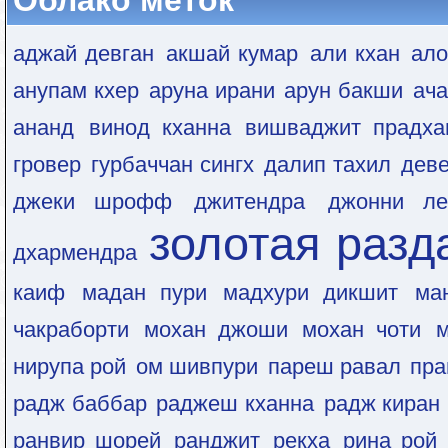
Облако меток
аджай девган
акшай кумар
али кхан
ало
анупам кхер
аруна ирани
арун бакши
ача
ананд
винод кханна
вишваджит прадха
гровер
гурбаччан сингх
далип тахил
дев
джеки шрофф
джитендра
джонни ле
золотая разд
дхармендра
каиф
мадан пури
мадхури дикшит
ма
чакраборти
мохан джоши
мохан чоти
нирупа рой
ом шивпури
пареш равал
пра
радж баббар
раджеш кханна
радж киран
ранвир шорей
ранджит
рекха
рина рой