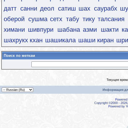
датт
санни деол
сатиш шах
саурабх ш
оберой
сушма сетх
табу
тику талсания
химани шивпури
шабана азми
шакти ка
шахрукх кхан
шашикала
шаши киран
шри
Поиск по меткам
Текущее врем
Информация дл
Powered b
Copyright ©2000 - 2026,
Powered by
Y