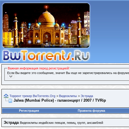
Важная информация перед регистрацией!
Если Вы видите это сообщение, значит Вы еще не зарегистрировались на форуме
Торрент трекер BwTorrents.Org
>
Видеоклипы
>
Эстрада
Jalwa (Mumbai Police) - галаконцерт / 2007 / TVRip
Регистрация
Правила форума
Эстрада
Видеоклипы индийских певцов, певиц, групп, ансамблей