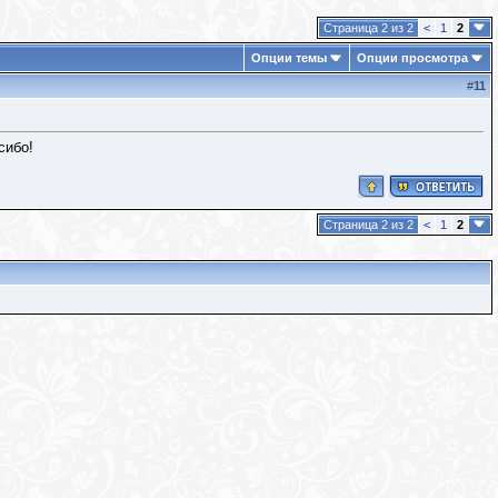
Страница 2 из 2
<
1
2
Опции темы
Опции просмотра
#
11
сибо!
Страница 2 из 2
<
1
2