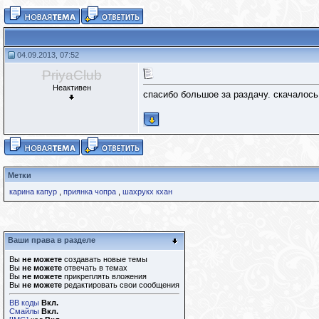
04.09.2013, 07:52
PriyaClub
Неактивен
спасибо большое за раздачу. скачалось.
Метки
карина капур
,
приянка чопра
,
шахрукх кхан
Ваши права в разделе
Вы
не можете
создавать новые темы
Вы
не можете
отвечать в темах
Вы
не можете
прикреплять вложения
Вы
не можете
редактировать свои сообщения
BB коды
Вкл.
Смайлы
Вкл.