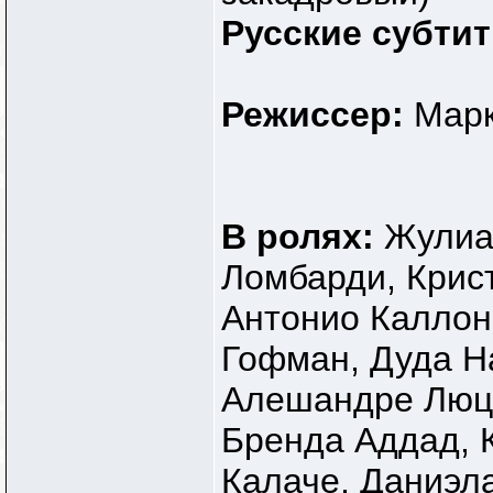
Русские субти
Режиссер:
Марк
В ролях:
Жулиа
Ломбарди, Крист
Антонио Каллон
Гофман, Дуда Н
Алешандре Люцц
Бренда Аддад, 
Калаче, Даниэл