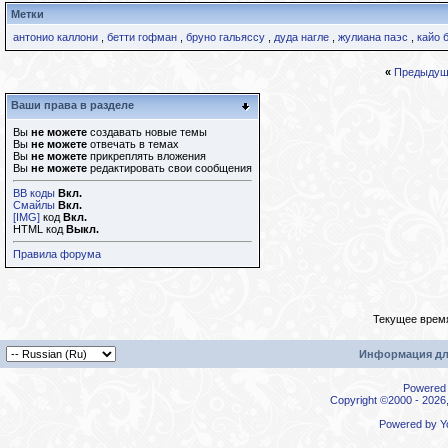
Метки
антонио каллони
,
бетти гофман
,
бруно гальяссу
,
дуда нагле
,
жулиана паэс
,
кайо 
«
Предыдущ
Ваши права в разделе
Вы
не можете
создавать новые темы
Вы
не можете
отвечать в темах
Вы
не можете
прикреплять вложения
Вы
не можете
редактировать свои сообщения
BB коды
Вкл.
Смайлы
Вкл.
[IMG]
код
Вкл.
HTML код
Выкл.
Правила форума
Текущее врем
Информация дл
Powered b
Copyright ©2000 - 2026,
Powered by
Y