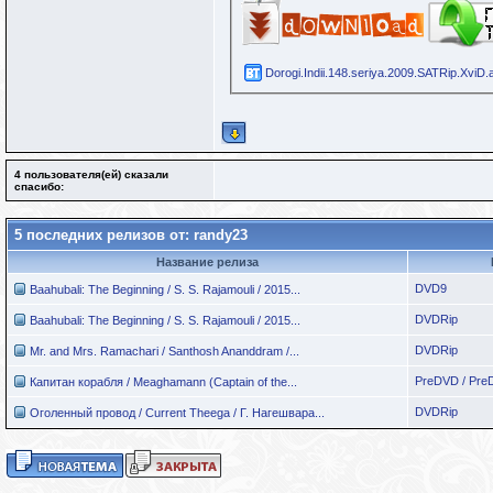
Dorogi.Indii.148.seriya.2009.SATRip.XviD.a
4 пользователя(ей) сказали
cпасибо:
5 последних релизов от: randy23
Название релиза
DVD9
Baahubali: The Beginning / S. S. Rajamouli / 2015...
DVDRip
Baahubali: The Beginning / S. S. Rajamouli / 2015...
DVDRip
Mr. and Mrs. Ramachari / Santhosh Ananddram /...
PreDVD / Pre
Капитан корабля / Meaghamann (Captain of the...
DVDRip
Оголенный провод / Current Theega / Г. Нагешвара...