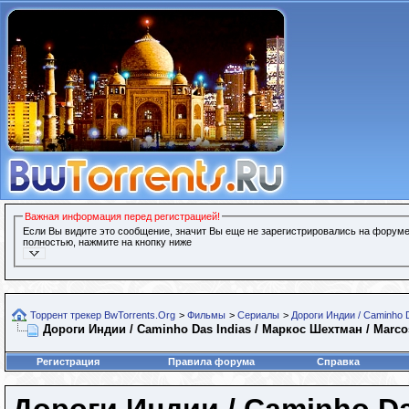
Важная информация перед регистрацией!
Если Вы видите это сообщение, значит Вы еще не зарегистрировались на форуме
полностью, нажмите на кнопку ниже
Торрент трекер BwTorrents.Org
>
Фильмы
>
Сериалы
>
Дороги Индии / Caminho D
Дороги Индии / Caminho Das Indias / Маркос Шехтман / Marcos
Регистрация
Правила форума
Справка