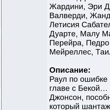
Жардини, Эри Д
Валверди, Жанд
Летисия Сабате
Дуарте, Малу М
Перейра, Педро
Мейреллес, Таи
Описание:
Раул по ошибке 
главе с Бекой… 
Джонсон, пособн
который шантажи