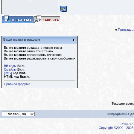
«
Предыдущ
Ваши права в разделе
Вы
не можете
создавать новые темы
Вы
не можете
отвечать в темах
Вы
не можете
прикреплять вложения
Вы
не можете
редактировать свои сообщения
BB коды
Вкл.
Смайлы
Вкл.
[IMG]
код
Вкл.
HTML код
Выкл.
Правила форума
Текущее врем
Информация дл
Powered b
Copyright ©2000 - 2026,