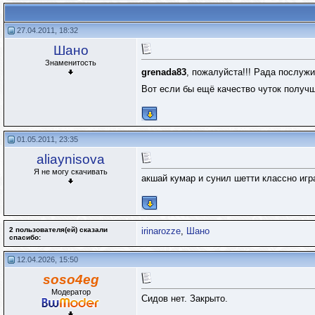
27.04.2011, 18:32
Шано
Знаменитость
grenada83
, пожалуйста!!! Рада послужи
Вот если бы ещё качество чуток получш
01.05.2011, 23:35
aliaynisova
Я не могу скачивать
акшай кумар и сунил шетти классно иг
2 пользователя(ей) сказали
irinarozze
,
Шано
cпасибо:
12.04.2026, 15:50
soso4eg
Модератор
Сидов нет. Закрыто.