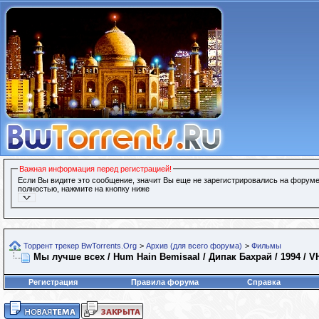
Важная информация перед регистрацией!
Если Вы видите это сообщение, значит Вы еще не зарегистрировались на форуме
полностью, нажмите на кнопку ниже
Торрент трекер BwTorrents.Org
>
Архив (для всего форума)
>
Фильмы
Мы лучше всех / Hum Hain Bemisaal / Дипак Бахрай / 1994 /
Регистрация
Правила форума
Справка