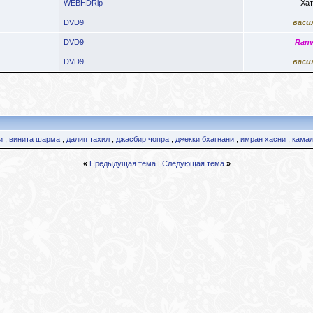
WEBHDRip
Хат
DVD9
васи
DVD9
Ranv
DVD9
васи
и
,
винита шарма
,
далип тахил
,
джасбир чопра
,
джекки бхагнани
,
имран хасни
,
камал
«
Предыдущая тема
|
Следующая тема
»