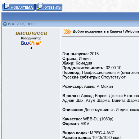
19.01.2026, 18:10
василисса
Добро пожаловать в Карачи / Welcome t
Координатор
Год выпуска:
2015
Страна:
Индия
Жанр:
Комедия
Продолжительность:
02:00:10
Перевод:
Профессиональный (многогол
Русские субтитры:
Отсутствуют
Режиссер:
Ашиш Р. Мохан
В ролях:
Аршад Варси, Джекки Бхагнан
Аднан Шах, Атул Шарма, Винита Шарма
Описание:
Двое мужчин из Индии, оказ
Качество:
WEB-DL (1080p)
Формат:
MKV
Видео кодек:
MPEG-4 AVC
Размер кадра:
1920x1080 pixel