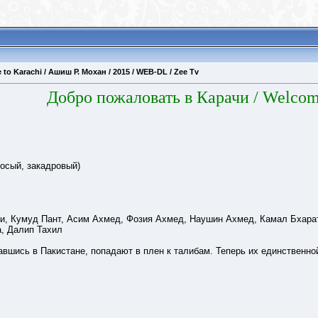
o Karachi / Ашиш Р. Мохан / 2015 / WEB-DL / Zee Tv
Добро пожаловать в Карачи / Welcom
осый, закадровый)
и, Кумуд Пант, Асим Ахмед, Фозия Ахмед, Наушин Ахмед, Камал Бхара
, Далип Тахил
авшись в Пакистане, попадают в плен к талибам. Теперь их единственно