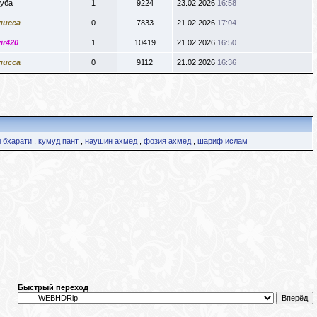
уба
1
9224
23.02.2026
16:58
лисса
0
7833
21.02.2026
17:04
ir420
1
10419
21.02.2026
16:50
лисса
0
9112
21.02.2026
16:36
 бхарати
,
кумуд пант
,
наушин ахмед
,
фозия ахмед
,
шариф ислам
Быстрый переход