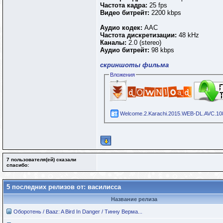
Частота кадра:
25 fps
Видео битрейт:
2200 kbps
Аудио кодек:
AAC
Частота дискретизации:
48 kHz
Каналы:
2.0 (stereo)
Аудио битрейт:
98 kbps
скриншоты фильма
Вложения
Welcome.2.Karachi.2015.WEB-DL.AVC.108
7 пользователя(ей) сказали
cпасибо:
5 последних релизов от: василисса
Название релиза
Оборотень / Baaz: A Bird In Danger / Тинну Верма...