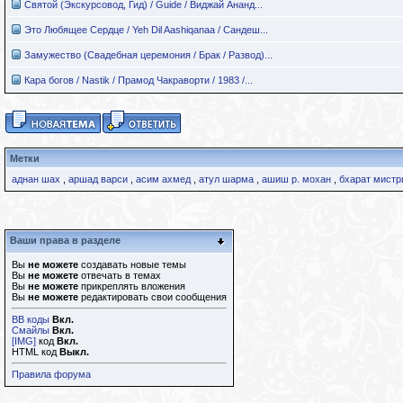
Святой (Экскурсовод, Гид) / Guide / Виджай Ананд...
Это Любящее Сердце / Yeh Dil Aashiqanaa / Сандеш...
Замужество (Свадебная церемония / Брак / Развод)...
Кара богов / Nastik / Прамод Чакраворти / 1983 /...
Метки
аднан шах
,
аршад варси
,
асим ахмед
,
атул шарма
,
ашиш р. мохан
,
бхарат мистр
Ваши права в разделе
Вы
не можете
создавать новые темы
Вы
не можете
отвечать в темах
Вы
не можете
прикреплять вложения
Вы
не можете
редактировать свои сообщения
BB коды
Вкл.
Смайлы
Вкл.
[IMG]
код
Вкл.
HTML код
Выкл.
Правила форума