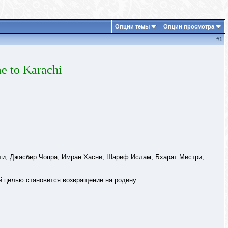
Опции темы
Опции просмотра
#
1
e to Karachi
ти, Джасбир Чопра, Имран Хасни, Шариф Ислам, Бхарат Мистри,
й целью становится возвращение на родину...