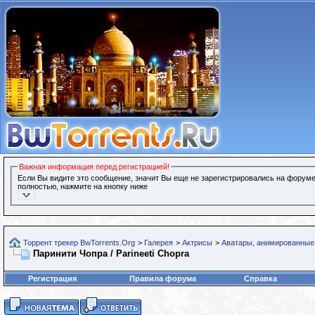
Важная информация перед регистрацией!
Если Вы видите это сообщение, значит Вы еще не зарегистрировались на форуме
полностью, нажмите на кнопку ниже
Торрент трекер BwTorrents.Org
>
Галерея
>
Актрисы
>
Аватары, анимированные 
Паринити Чопра / Parineeti Chopra
Регистрация
Правила форума
Справка