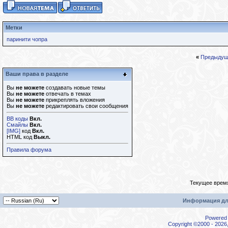
Метки
паринити чопра
«
Предыдущ
Ваши права в разделе
Вы
не можете
создавать новые темы
Вы
не можете
отвечать в темах
Вы
не можете
прикреплять вложения
Вы
не можете
редактировать свои сообщения
BB коды
Вкл.
Смайлы
Вкл.
[IMG]
код
Вкл.
HTML код
Выкл.
Правила форума
Текущее врем
Информация дл
Powered b
Copyright ©2000 - 2026,