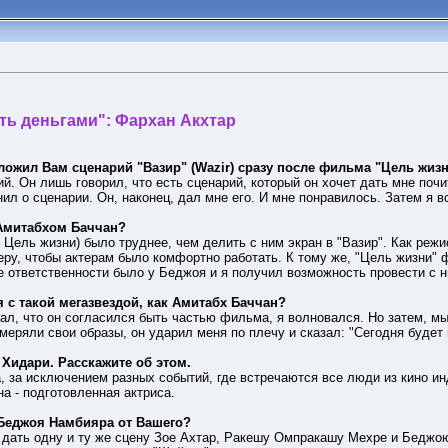
ть деньгами": Фархан Акхтар
ожил Вам сценарий "Вазир" (Wazir) сразу после фильма "Цель жизн
ий. Он лишь говорил, что есть сценарий, который он хочет дать мне почит
нил о сценарии. Он, наконец, дал мне его. И мне понравилось. Затем я
 Амитабхом Баччан?
 Цель жизни) было труднее, чем делить с ним экран в "Вазир". Как режи
еру, чтобы актерам было комфортно работать. К тому же, "Цель жизни"
е ответственности было у Беджоя и я получил возможность провести с 
 с такой мегазвездой, как Амитабх Баччан?
нал, что он согласился быть частью фильма, я волновался. Но затем, м
меряли свои образы, он ударил меня по плечу и сказал: "Сегодня будет 
 Хидари. Расскажите об этом.
а, за исключением разных событий, где встречаются все люди из кино и
а - подготовленная актриса.
 Беджоя Намбияра от Вашего?
дать одну и ту же сцену Зое Ахтар, Ракешу Омпракашу Мехре и Беджою,