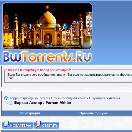
Важная информация перед регистрацией!
Если Вы видите это сообщение, значит Вы еще не зарегистрировались на форуме
Торрент трекер BwTorrents.Org
>
Свободная Zона
>
О кумирах
>
Актеры
Фархан Акхтар / Farhan Akhtar
Регистрация
Правила форума