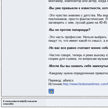
монтажер, композитор или актер, когда
-Вы уже привыкли к известности, кот
-Это чувство знакомо с детства. Мы ве
поклонников, просто фантастическая. Я
заговорить с ним, пускай даже на 40-45
-Вы не против папарацци?
-Это часть профессии. Нельзя выбрать т
пишут то, что имеет какой-то смысл, а 
-Но вас все равно считают менее «
-Честно говоря, теперь я реже выхожу к
скорее для съемок, по вопросам музыки
-Могли бы вы назвать себя замкнут
-Каждому нужна определенная приватнос
Перевод:
allanics
Источник:
http://www.hindustantimes.com/
6 пользователя(ей) сказали
cпасибо: