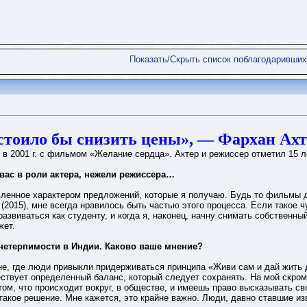
Показать/Скрыть список поблагодаривших
тоило бы снизить цены», — Фархан Ахт
в 2001 г. с фильмом «Желание сердца». Актер и режиссер отметил 15 ле
вас в роли актера, нежели режиссера…
ленное характером предложений, которые я получаю. Будь то фильмы до
 (2015), мне всегда нравилось быть частью этого процесса. Если такое 
азвиваться как студенту, и когда я, наконец, начну снимать собственны
жет.
 нетерпимости в Индии. Каково ваше мнение?
не, где люди привыкли придерживаться принципа «Живи сам и дай жить др
твует определенный баланс, который следует сохранять. На мой скром
ом, что происходит вокруг, в обществе, и имеешь право высказывать св
а такое решение. Мне кажется, это крайне важно. Люди, давно ставшие и