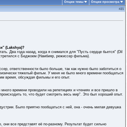
Опции темы
Опции просмотра
#
21
и" (Lakshya)?
ать. Два года назад, когда я снимался для "Пусть сердце бьется" (Dil
 встретился с Беджоем (Намбияр, режиссер фильма).
ссер, ответственности было больше, так как нужно было заботиться о
 физически тяжелый фильм. У меня не было много времени пообщаться
ним время, обсуждая фильмы и его опыт.
ы много времени проводили на репетициях и чтениях и все пришло в
происходить то, что будет смотреть весь мир". Это был хороший опыт.
ндустрии. Было приятно пообщаться с ней, она - очень милая девушка
 они все представят её по-разному. Результат будет сильно