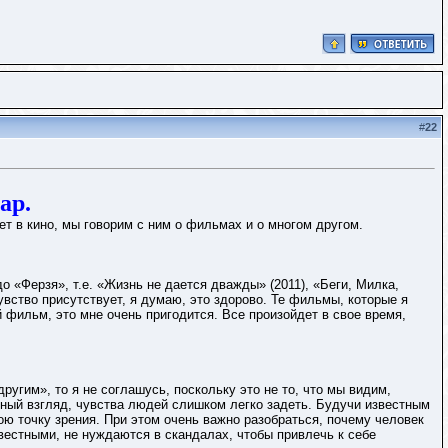
#
22
ар.
т в кино, мы говорим с ним о фильмах и о многом другом.
 «Ферзя», т.е. «Жизнь не дается дважды» (2011), «Беги, Милка,
чувство присутствует, я думаю, это здорово. Те фильмы, которые я
й фильм, это мне очень пригодится. Все произойдет в свое время,
угим», то я не соглашусь, поскольку это не то, что мы видим,
ный взгляд, чувства людей слишком легко задеть. Будучи известным
ою точку зрения. При этом очень важно разобраться, почему человек
звестными, не нуждаются в скандалах, чтобы привлечь к себе