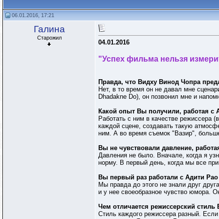
06.01.2016, 17:21
Галина
Старожил
04.01.2016
"Успех фильма нельзя измери
Правда, что Видху Винод Чопра предл
Нет, в то время он не давал мне сценар
Dhadakne Do), он позвонил мне и напом
Какой опыт Вы получили, работая с
Работать с ним в качестве режиссера (в
каждой сцене, создавать такую атмосф
ним. А во время съемок "Вазир", больш
Вы не чувствовали давление, работая
Давления не было. Вначале, когда я уз
норму. В первый день, когда мы все при
Вы первый раз работали с Адити Рао
Мы правда до этого не знали друг друг
и у нее своеобразное чувство юмора. Он
Чем отличается режиссерский стиль
Стиль каждого режиссера разный. Если 