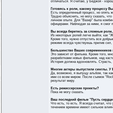
отличаться. Я считаю, у Беджоя - хоро
Готовясь к роли, какому процессу Вы
Есть определенный процесс, но опять ж
Трудно объяснить, но могу сказать, чт
личном опыте. Для "Вазир" была комбин
офицерами. Наблюдая за ними, я смог п
Вы всегда беретесь за сложные роли,
Из некоторых ролей легче выйти, как "Ж
Кроме того, нужно отпустить все добрые
режиме всегда чувствуешь прилив сил,
Большинство Ваших современников в 
Это зависит от фильма. Кроме того, мн
разработками новых фильмов, над кастин
История должна вдохновлять. Страсть, 
Многие актеры выпустили синглы. У
Да, возможно, я выпущу альбом, так ка
ими со всем миром. После съемок "Rock
результат миру.
Есть режиссерские проекты?
Пока не могу сказать.
Ваш последний фильм "Пусть сердце 
Что есть, то есть. Я всегда считал, чт
течением времени имеют сильное влиян