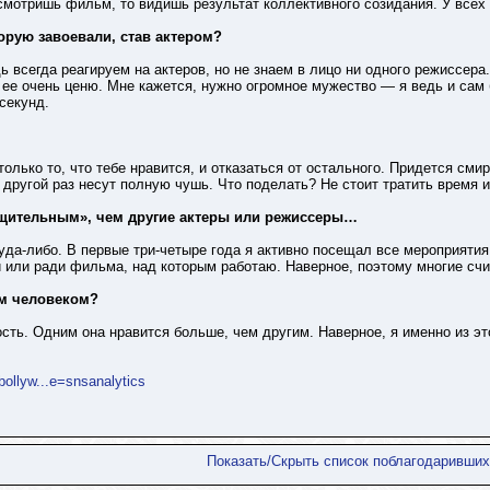
 смотришь фильм, то видишь результат коллективного созидания. У все
орую завоевали, став актером?
дь всегда реагируем на актеров, но не знаем в лицо ни одного режиссер
 ее очень ценю. Мне кажется, нужно огромное мужество — я ведь и сам
 секунд.
олько то, что тебе нравится, и отказаться от остального. Придется смир
в другой раз несут полную чушь. Что поделать? Не стоит тратить время и
общительным», чем другие актеры или режиссеры…
уда-либо. В первые три-четыре года я активно посещал все мероприятия,
 или ради фильма, над которым работаю. Наверное, поэтому многие счи
ым человеком?
ть. Одним она нравится больше, чем другим. Наверное, я именно из это
bollyw...e=snsanalytics
Показать/Скрыть список поблагодаривших