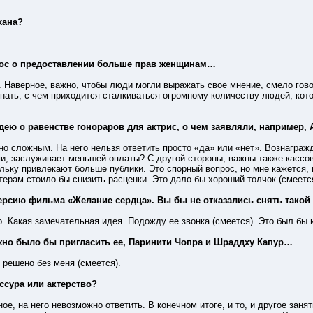
хана?
прос о предоставлении больше прав женщинам…
. Наверное, важно, чтобы люди могли выражать свое мнение, смело говор
ать, с чем приходится сталкиваться огромному количеству людей, кото
идею о равенстве гонораров для актрис, о чем заявляли, например
но сложным. На него нельзя ответить просто «да» или «нет». Вознагра
и, заслуживает меньшей оплаты? С другой стороны, важны также кассов
льку привлекают больше публики. Это спорный вопрос, но мне кажется,
ерам стоило бы снизить расценки. Это дало бы хороший толчок (смеется
версию фильма «Желание сердца». Вы бы не отказались снять тако
о. Какая замечательная идея. Подожду ее звонка (смеется). Это был бы 
ожно было бы пригласить ее, Паринити Чопра и Шраддху Капур…
 решено без меня (смеется).
ссура или актерство?
ное, на него невозможно ответить. В конечном итоге, и то, и другое за