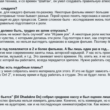
шая техника, и со времен "Шайтан", он умел создавать правильную атм
 следуете?
е, для каждого фильма по-разному. Некоторые фильмы имеют большие тр
о отправные точки бывают разные. Порой нужно понять персонажа и нача
ация из двух процессов. Самое сложное было - исследование жизнь пол
равильно подготовится к роли.
 должно быть, трудно их затем отпускать?
изнь не может быть скучной" или "Играем рок". А некоторые роли жестки
 чувства, с которыми делаешь эти роли. Год-полтора я жил, как спортсм
 оптимизм, но нельзя выглядеть одинаково в каждом фильме. Поэтому б
год появляются в 2 и более фильмах. А Вы лишь один раз в год...
огие мои современники заняты лишь актерской карьерой. У нас есть про
гом, музыкой, и т.д. Это занимает много времени. Но, опять же, я не х
с которой вы работаете, всегда передается зрителю. Нужно работать сер
 Вас есть подобные планы?
к у меня собралось много материала для этого. И это не будет зависеть
 On! 2", я возьму время и буду работать в студии. Это не будет легко
бьется" (Dil Dhadakne Do) собрал среднюю кассу и был оценен лиш
о успех фильма нельзя измерить деньгами. Конечно, есть коммерция, но 
ие на аудиторию, как и на последующих кинематографистов. Как можно 