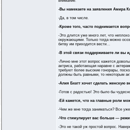
внимание.
-Вы намекаете на заявления Амира К
-Да, в том числе.
-Кроме того, часто поднимается во
-Это длится уже много лет, что неплохо
окружающими. Только тогда можно осозн
битву им приходится вести…
-В этой связи поддерживаете ли вы 
-Лично мне этот вопрос кажется доволь
актриса, работающая наравне с актерам
требуют более высокие гонорары, поско
должны быть равными, то некоторым акт
-Алия Бхатт хочет сделать женскую 
-Готов с радостью! Это было бы чудесн
-Ей кажется, что на главные роли м
-Чем же мне тогда заниматься? Все уже
-Что стимулирует вас больше — режи
-Это не такой уж простой вопрос. Навер