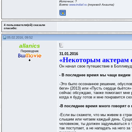
Источник: ?
Взято
www.indiaf.ru
(перевод Анаита)
4 пользователя(ей) сказали
cпасибо:
05.02.2016, 09:52
allanics
Переводчик
31.01.2016
«Некоторым актерам с
Он начал свое путешествие в Болливуд 
- В последнее время мы чаще видим 
-Это было осознанное решение, обуслов
беги» (2013) или «Пусть сердце бьётся»
сейчас обсуждаю, также помогают мне р
когда я буду готов и мне понравится сю
-В последнее время много говорят о
-Если вы скажете, что мы живем в стра
слышим или читаем каждый день. Сущес
человеком, ты должен задумываться о т
так поступает, а не нападать на него з