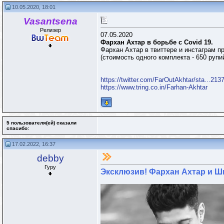
10.05.2020, 18:01
Vasantsena
Релизер
07.05.2020
Фархан Ахтар в борьбе с Covid 19.
Фархан Ахтар в твиттере и инстаграм 
(стоимость одного комплекта - 650 рупи
https://twitter.com/FarOutAkhtar/sta...21
https://www.tring.co.in/Farhan-Akhtar
5 пользователя(ей) сказали
cпасибо:
17.02.2022, 16:37
debby
Гуру
Эксклюзив! Фархан Ахтар и Ш