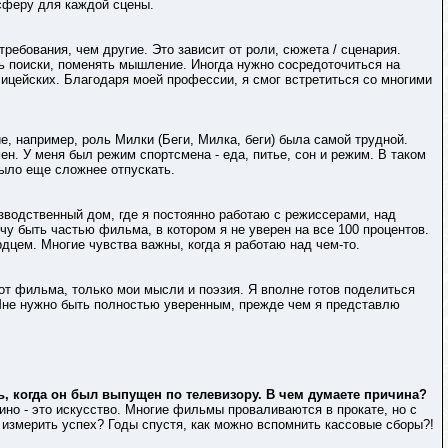
осферу для каждой сцены.
ебования, чем другие. Это зависит от роли, сюжета / сценария.
ть поиски, поменять мышление. Иногда нужно сосредоточиться на
ицейских. Благодаря моей профессии, я смог встретиться со многими
е, например, роль Милки (Беги, Милка, беги) была самой трудной.
ен. У меня был режим спортсмена - еда, питье, сон и режим. В таком
ыло еще сложнее отпускать.
изводственный дом, где я постоянно работаю с режиссерами, над
очу быть частью фильма, в котором я не уверен на все 100 процентов.
дцем. Многие чувства важны, когда я работаю над чем-то.
 от фильма, только мои мысли и поэзия. Я вполне готов поделиться
. Мне нужно быть полностью уверенным, прежде чем я представлю
ь, когда он был выпущен по телевизору. В чем думаете причина?
кино - это искусство. Многие фильмы проваливаются в прокате, но с
измерить успех? Годы спустя, как можно вспомнить кассовые сборы?!