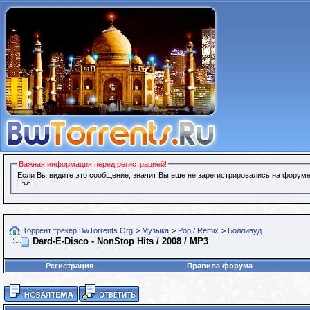
Важная информация перед регистрацией!
Если Вы видите это сообщение, значит Вы еще не зарегистрировались на форуме
Торрент трекер BwTorrents.Org
>
Музыка
>
Pop / Remix
>
Болливуд
Dard-E-Disco - NonStop Hits / 2008 / MP3
Регистрация
Правила форума