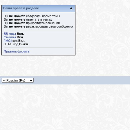
Ваши права в разделе
Вы
не можете
создавать новые темы
Вы
не можете
отвечать в темах
Вы
не можете
прикреплять вложения
Вы
не можете
редактировать свои сообщения
BB коды
Вкл.
Смайлы
Вкл.
[IMG]
код
Вкл.
HTML код
Выкл.
Правила форума