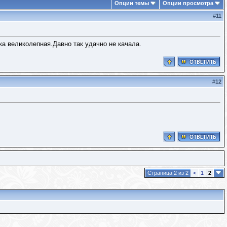
Опции темы
Опции просмотра
#
11
а великолепная.Давно так удачно не качала.
#
12
Страница 2 из 2
<
1
2