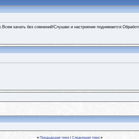
к.Всем качать без сомнений!Слушаю и настроение поднимается.Обработк
«
Предыдущая тема
|
Следующая тема
»