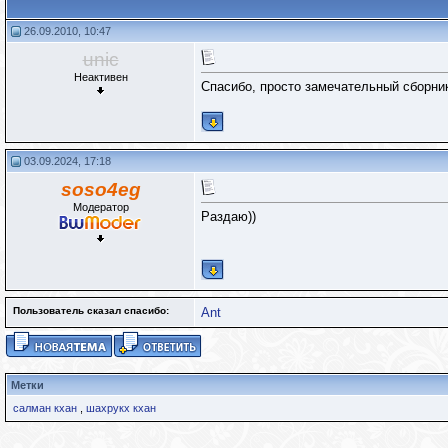
26.09.2010, 10:47
unic
Неактивен
Спасибо, просто замечательный сборни
03.09.2024, 17:18
soso4eg
Модератор
Раздаю))
Пользователь сказал cпасибо:
Ant
Метки
салман кхан
,
шахрукх кхан