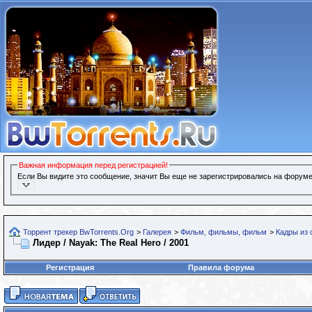
Важная информация перед регистрацией!
Если Вы видите это сообщение, значит Вы еще не зарегистрировались на форуме
Торрент трекер BwTorrents.Org
>
Галерея
>
Фильм, фильмы, фильм
>
Кадры из
Лидер / Nayak: The Real Hero / 2001
Регистрация
Правила форума