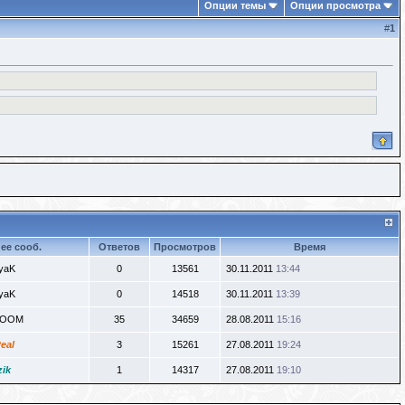
Опции темы
Опции просмотра
#
1
ее сооб.
Ответов
Просмотров
Время
yaK
0
13561
30.11.2011
13:44
yaK
0
14518
30.11.2011
13:39
OOM
35
34659
28.08.2011
15:16
eal
3
15261
27.08.2011
19:24
zik
1
14317
27.08.2011
19:10