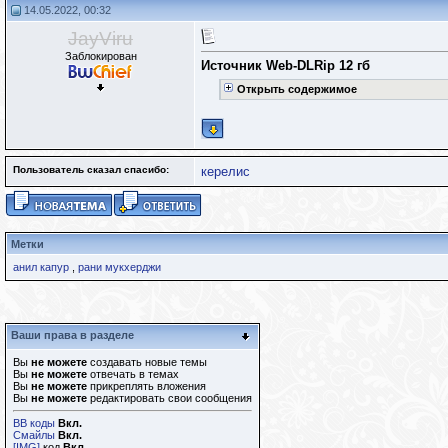
14.05.2022, 00:32
JayViru
Заблокирован
Источник Web-DLRip 12 гб
Открыть содержимое
Пользователь сказал cпасибо:
керелис
Метки
анил капур
,
рани мукхерджи
Ваши права в разделе
Вы
не можете
создавать новые темы
Вы
не можете
отвечать в темах
Вы
не можете
прикреплять вложения
Вы
не можете
редактировать свои сообщения
BB коды
Вкл.
Смайлы
Вкл.
[IMG]
код
Вкл.