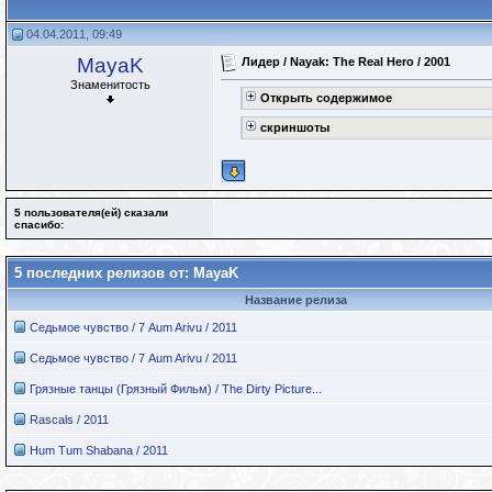
04.04.2011, 09:49
MayaK
Лидер / Nayak: The Real Hero / 2001
Знаменитость
Открыть содержимое
скриншоты
5 пользователя(ей) сказали
cпасибо:
5 последних релизов от: MayaK
Название релиза
Седьмое чувство / 7 Aum Arivu / 2011
Седьмое чувство / 7 Aum Arivu / 2011
Грязные танцы (Грязный Фильм) / The Dirty Picture...
Rascals / 2011
Hum Tum Shabana / 2011