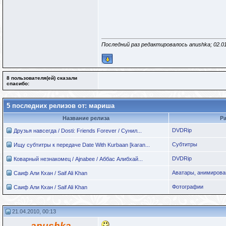
Последний раз редактировалось anushka; 02.0
8 пользователя(ей) сказали
cпасибо:
5 последних релизов от: мариша
Название релиза
Р
DVDRip
Друзья навсегда / Dosti: Friends Forever / Сунил...
Субтитры
Ищу субтитры к передаче Date With Kurbaan [karan...
DVDRip
Коварный незнакомец / Ajnabee / Аббас Алибхай...
Аватары, анимирова
Саиф Али Кхан / Saif Ali Khan
Фотографии
Саиф Али Кхан / Saif Ali Khan
21.04.2010, 00:13
anushka