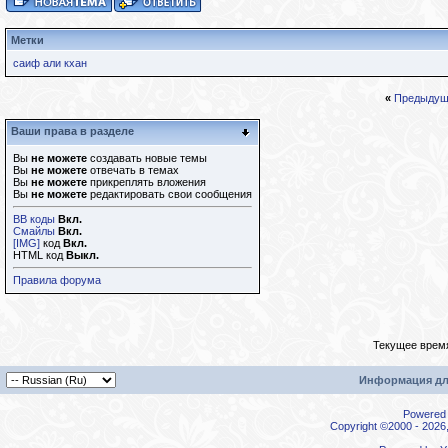
Метки
саиф али кхан
«
Предыдущ
Ваши права в разделе
Вы
не можете
создавать новые темы
Вы
не можете
отвечать в темах
Вы
не можете
прикреплять вложения
Вы
не можете
редактировать свои сообщения
BB коды
Вкл.
Смайлы
Вкл.
[IMG]
код
Вкл.
HTML код
Выкл.
Правила форума
Текущее врем
Информация дл
Powered b
Copyright ©2000 - 2026,