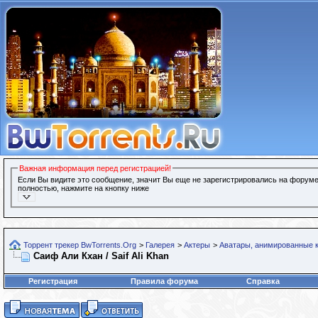
Важная информация перед регистрацией!
Если Вы видите это сообщение, значит Вы еще не зарегистрировались на форуме
полностью, нажмите на кнопку ниже
Торрент трекер BwTorrents.Org
>
Галерея
>
Актеры
>
Аватары, анимированные к
Саиф Али Кхан / Saif Ali Khan
Регистрация
Правила форума
Справка