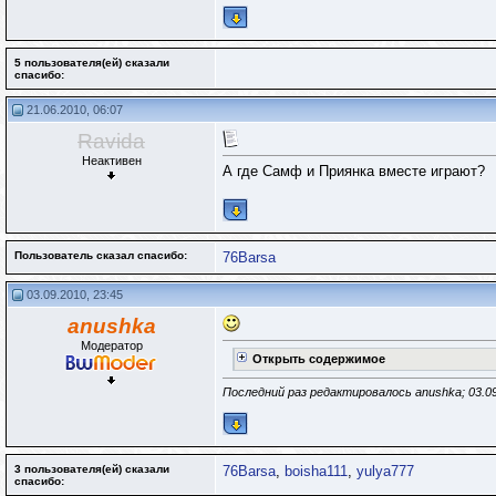
5 пользователя(ей) сказали
cпасибо:
21.06.2010, 06:07
Ravida
Неактивен
А где Самф и Приянка вместе играют?
Пользователь сказал cпасибо:
76Barsa
03.09.2010, 23:45
anushka
Модератор
Открыть содержимое
Последний раз редактировалось anushka; 03.0
3 пользователя(ей) сказали
76Barsa
,
boisha111
,
yulya777
cпасибо: