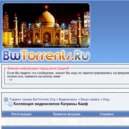
Важная информация перед регистрацией!
Если Вы видите это сообщение, значит Вы еще не зарегистрировались на форуме
полностью, нажмите на кнопку ниже
Торрент трекер BwTorrents.Org
>
Видеоклипы
>
Ваши заявки
>
Ищу
Коллекция видеоклипов Катрины Каиф
Регистрация
Правила форума
Справка