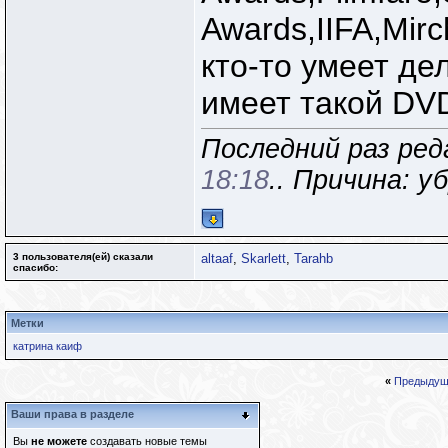
Awards,IIFA,Mir
кто-то умеет де
имеет такой DV
Последний раз реда
18:18
.. Причина: у
3 пользователя(ей) сказали
altaaf
,
Skarlett
,
Tarahb
cпасибо:
Метки
катрина каиф
«
Предыдущ
Ваши права в разделе
Вы
не можете
создавать новые темы