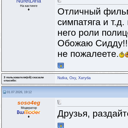
NuretDina
На кастинге
Отличный фильм
симпатяга и т.д.
него роли полиц
Обожаю Сидду!!
не пожалеете.
3 пользователя(ей) сказали
Nutka
,
Oxy
,
Хатуба
cпасибо:
01.07.2026, 19:12
soso4eg
Модератор
Друзья, раздай