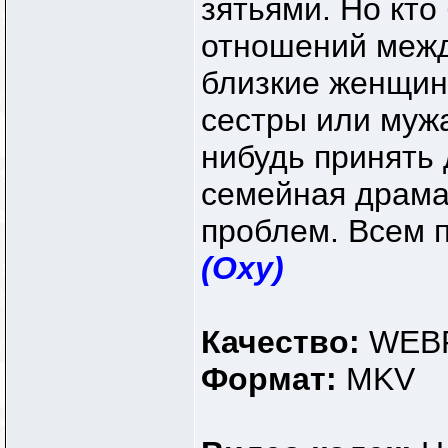
зятьями. Но кто
отношений межд
близкие женщины
сестры или мужа
нибудь принять 
семейная драма
проблем. Всем п
(Oxy)
Качество:
WEBR
Формат:
MKV