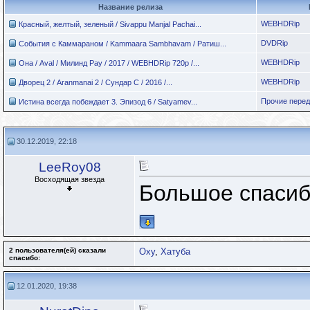
Название релиза
WEBHDRip
Красный, желтый, зеленый / Sivappu Manjal Pachai...
DVDRip
События с Каммараном / Kammaara Sambhavam / Ратиш...
WEBHDRip
Она / Aval / Милинд Рау / 2017 / WEBHDRip 720p /...
WEBHDRip
Дворец 2 / Aranmanai 2 / Сундар С / 2016 /...
Прочие пере
Истина всегда побеждает 3. Эпизод 6 / Satyamev...
30.12.2019, 22:18
LeeRoy08
Восходящая звезда
Большое спаси
2 пользователя(ей) сказали
Oxy
,
Хатуба
cпасибо:
12.01.2020, 19:38