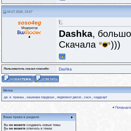
04.07.2026, 23:57
soso4eg
Модератор
Dashka
, большо
Скачала
)))
Пользователь сказал cпасибо:
Dashka
Метки
дж. в. пракаш
,
кашмира пардеши
,
лиджомол джозе
,
саси
,
сиддхарт
«
Предыдущ
Ваши права в разделе
Вы
не можете
создавать новые темы
Вы
не можете
отвечать в темах