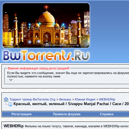
Важная информация перед регистрацией!
Если Вы видите это сообщение, значит Вы еще не зарегистрировались на форуме
полностью, нажмите на кнопку ниже
Торрент трекер BwTorrents.Org
>
Фильмы
>
Южная Индия
>
WEBHDRip
Красный, желтый, зеленый / Sivappu Manjal Pachai / Саси / 2
Регистрация
Правила форума
Справка
WEBHDRip
Фильмы на языке телугу, тамили, каннада, малаям в WEBHDRip качес