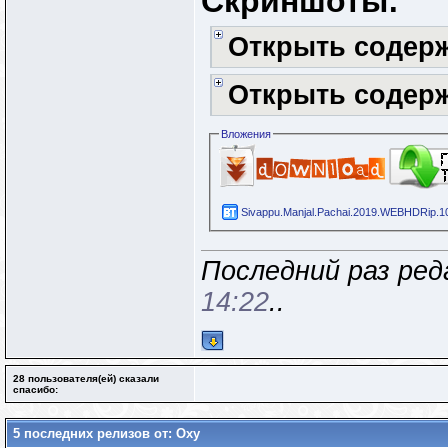
Скриншоты:
Открыть содер
Открыть содер
Вложения
Sivappu.Manjal.Pachai.2019.WEBHDRip.10
Последний раз реда
14:22
..
28 пользователя(ей) сказали
cпасибо:
5 последних релизов от: Oxy