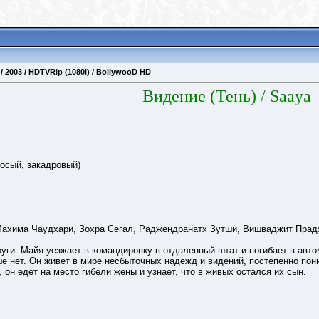
/ 2003 / HDTVRip (1080i) / BollywooD HD
Видение (Тень) / Saaya
осый, закадровый)
ахима Чаудхари, Зохра Сегал, Раджендранатх Зутши, Вишваджит Прад
уги. Майя уезжает в командировку в отдаленный штат и погибает в авт
е нет. Он живет в мире несбыточных надежд и видений, постепенно пон
, он едет на место гибели жены и узнает, что в живых остался их сын.