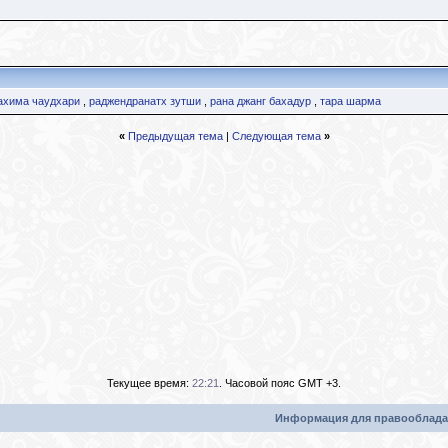
ахима чаудхари
,
раджендранатх зутши
,
рана джанг бахадур
,
тара шарма
«
Предыдущая тема
|
Следующая тема
»
Текущее время:
22:21
. Часовой пояс GMT +3.
Информация для правооблада