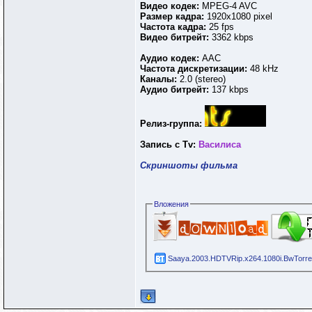
Видео кодек:
MPEG-4 AVC
Размер кадра:
1920х1080 pixel
Частота кадра:
25 fps
Видео битрейт:
3362 kbps
Аудио кодек:
AAC
Частота дискретизации:
48 kHz
Каналы:
2.0 (stereo)
Аудио битрейт:
137 kbps
Релиз-группа:
Запись с Tv:
Василиса
Скриншоты фильма
Вложения
Saaya.2003.HDTVRip.x264.1080i.BwTorren