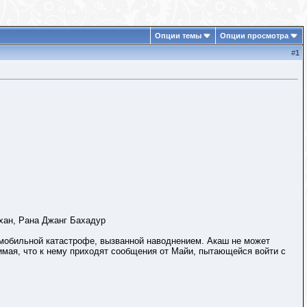
Опции темы
Опции просмотра
#
1
хан, Рана Джанг Бахадур
омобильной катастрофе, вызванной наводнением. Акаш не может
имая, что к нему приходят сообщения от Майи, пытающейся войти с