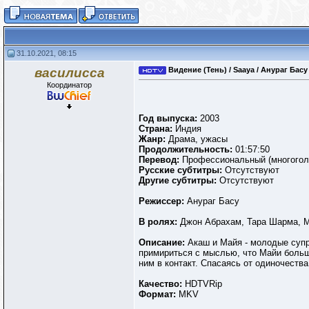
31.10.2021, 08:15
василисса
Видение (Тень) / Saaya / Анураг Басу 
Координатор
Год выпуска:
2003
Страна:
Индия
Жанр:
Драма, ужасы
Продолжительность:
01:57:50
Перевод:
Профессиональный (многогол
Русские субтитры:
Отсутствуют
Другие субтитры:
Отсутствуют
Режиссер:
Анураг Басу
В ролях:
Джон Абрахам, Тара Шарма, М
Описание:
Акаш и Майя - молодые супр
примириться с мыслью, что Майи больш
ним в контакт. Спасаясь от одиночества
Качество:
HDTVRip
Формат:
MKV