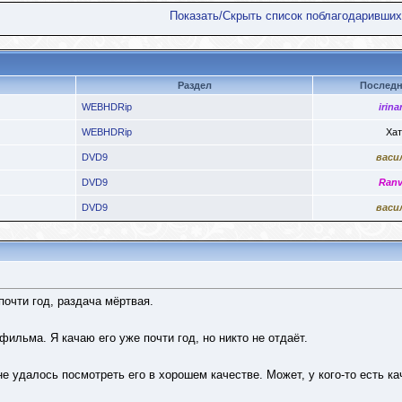
Показать/Скрыть список поблагодаривших
Раздел
Последн
WEBHDRip
irina
WEBHDRip
Хат
DVD9
васи
DVD9
Ranv
DVD9
васи
почти год, раздача мёртвая.
фильма. Я качаю его уже почти год, но никто не отдаёт.
е удалось посмотреть его в хорошем качестве. Может, у кого-то есть к