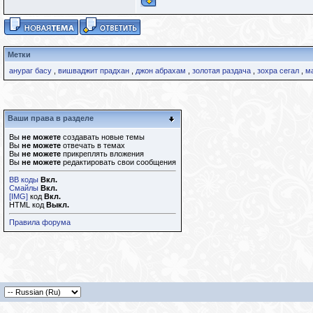
Метки
анураг басу
,
вишваджит прадхан
,
джон абрахам
,
золотая раздача
,
зохра сегал
,
м
Ваши права в разделе
Вы
не можете
создавать новые темы
Вы
не можете
отвечать в темах
Вы
не можете
прикреплять вложения
Вы
не можете
редактировать свои сообщения
BB коды
Вкл.
Смайлы
Вкл.
[IMG]
код
Вкл.
HTML код
Выкл.
Правила форума