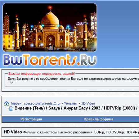
Важная информация перед регистрацией!
Если Вы видите это сообщение, значит Вы еще не зарегистрировались на форуме
Торрент трекер BwTorrents.Org
>
Фильмы
>
HD Video
Видение (Тень) / Saaya / Анураг Басу / 2003 / HDTVRip (1080i) 
Регистрация
Правила форума
HD Video
Фильмы с качеством высокого разрешения: BDRip, HD DVDRip, HDTVRip