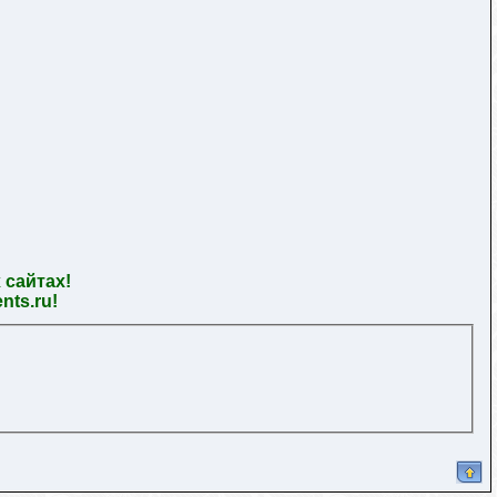
 сайтах!
ts.ru!