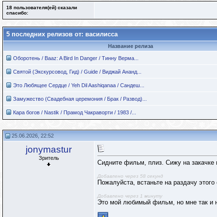
18 пользователя(ей) сказали
cпасибо:
5 последних релизов от: василисса
Название релиза
Оборотень / Baaz: A Bird In Danger / Тинну Верма...
Святой (Экскурсовод, Гид) / Guide / Виджай Ананд...
Это Любящее Сердце / Yeh Dil Aashiqanaa / Сандеш...
Замужество (Свадебная церемония / Брак / Развод)...
Кара богов / Nastik / Прамод Чакраворти / 1983 /...
25.06.2026, 22:52
jonymastur
Зритель
Сидните фильм, плиз. Сижу на закачке 
Добавлено через 58 секунд
Пожалуйста, встаньте на раздачу этого 
Добавлено через 1 минуту
Это мой любимый фильм, но мне так и н