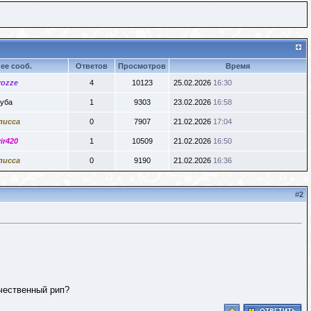
ее сооб.
Ответов
Просмотров
Время
rozze
4
10123
25.02.2026
16:30
уба
1
9303
23.02.2026
16:58
лисса
0
7907
21.02.2026
17:04
ir420
1
10509
21.02.2026
16:50
лисса
0
9190
21.02.2026
16:36
#
2
ачественный рип?