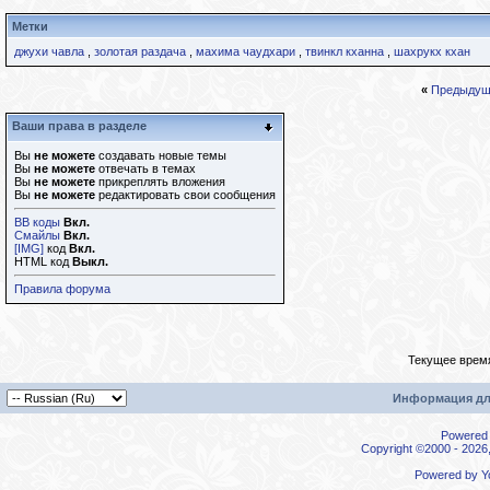
Метки
джухи чавла
,
золотая раздача
,
махима чаудхари
,
твинкл кханна
,
шахрукх кхан
«
Предыдущ
Ваши права в разделе
Вы
не можете
создавать новые темы
Вы
не можете
отвечать в темах
Вы
не можете
прикреплять вложения
Вы
не можете
редактировать свои сообщения
BB коды
Вкл.
Смайлы
Вкл.
[IMG]
код
Вкл.
HTML код
Выкл.
Правила форума
Текущее врем
Информация дл
Powered b
Copyright ©2000 - 2026,
Powered by
Y