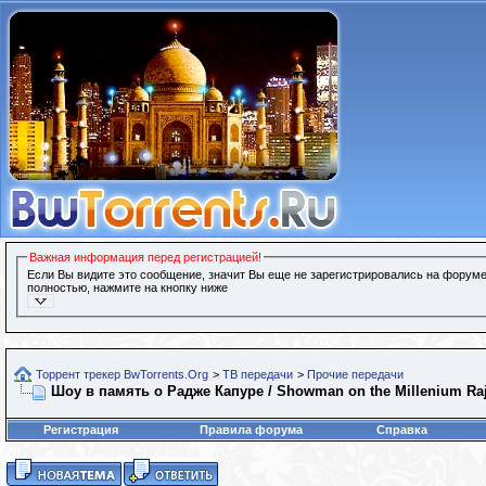
Важная информация перед регистрацией!
Если Вы видите это сообщение, значит Вы еще не зарегистрировались на форуме
полностью, нажмите на кнопку ниже
Торрент трекер BwTorrents.Org
>
ТВ передачи
>
Прочие передачи
Шоу в память о Радже Капуре / Showman on the Millenium Raj
Регистрация
Правила форума
Справка