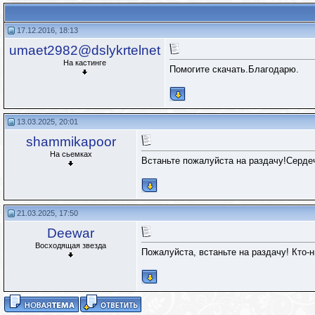
17.12.2016, 18:13
umaet2982@dslykrtelnet
На кастинге
Помогите скачать.Благодарю.
13.03.2025, 20:01
shammikapoor
На сьемках
Встаньте пожалуйста на раздачу!Серде
21.03.2025, 17:50
Deewar
Восходящая звезда
Пожалуйста, встаньте на раздачу! Кто-ни