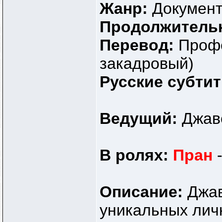
Жанр:
Докумен
Продолжитель
Перевод:
Профе
закадровый)
Русские субти
Ведущий:
Джаве
В ролях:
Пран
-
Описание:
Джав
уникальных личн