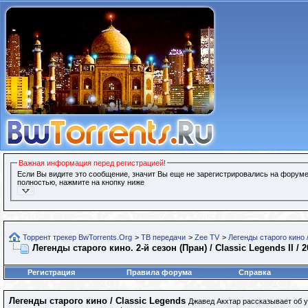
Важная информация перед регистрацией!
Если Вы видите это сообщение, значит Вы еще не зарегистрировались на форуме
полностью, нажмите на кнопку ниже
Торрент трекер BwTorrents.Org
>
ТВ передачи
>
Zee TV
>
Легенды старого кино 
Легенды старого кино. 2-й сезон (Пран) / Classic Legends II / 
Регистрация
Правила форума
Справка
Легенды старого кино / Classic Legends
Джавед Акхтар рассказывает об у