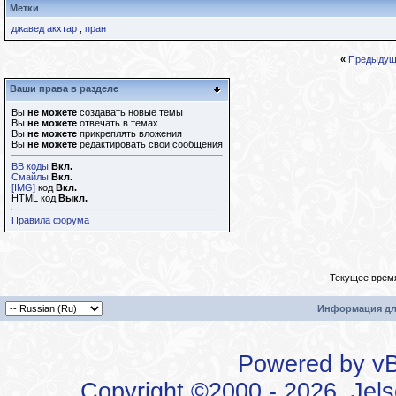
Метки
джавед акхтар
,
пран
«
Предыдущ
Ваши права в разделе
Вы
не можете
создавать новые темы
Вы
не можете
отвечать в темах
Вы
не можете
прикреплять вложения
Вы
не можете
редактировать свои сообщения
BB коды
Вкл.
Смайлы
Вкл.
[IMG]
код
Вкл.
HTML код
Выкл.
Правила форума
Текущее врем
Информация дл
Powered by vBu
Copyright ©2000 - 2026, Jels