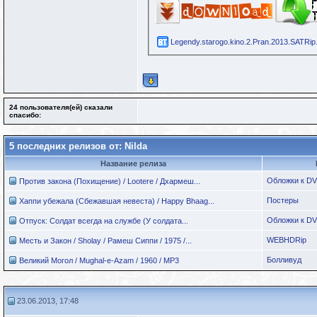
Legendy.starogo.kino.2.Pran.2013.SATRip.
24 пользователя(ей) сказали
cпасибо:
5 последних релизов от: Nilda
Название релиза
Обложки к D
Против закона (Похищение) / Lootere / Дхармеш...
Постеры
Хаппи убежала (Сбежавшая невеста) / Happy Bhaag...
Обложки к D
Отпуск: Солдат всегда на службе (У солдата...
WEBHDRip
Месть и Закон / Sholay / Рамеш Сиппи / 1975 /...
Болливуд
Великий Могол / Mughal-e-Azam / 1960 / MP3
23.06.2013, 17:48