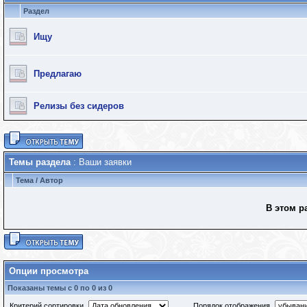
Раздел
Ищу
Предлагаю
Релизы без сидеров
Темы раздела
: Ваши заявки
Тема
/
Автор
В этом р
Опции просмотра
Показаны темы с 0 по 0 из 0
Критерий сортировки
Порядок отображения