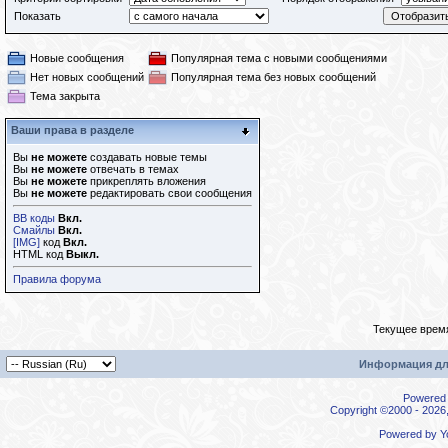
Показать
Новые сообщения
Популярная тема с новыми сообщениями
Нет новых сообщений
Популярная тема без новых сообщений
Тема закрыта
Ваши права в разделе
Вы
не можете
создавать новые темы
Вы
не можете
отвечать в темах
Вы
не можете
прикреплять вложения
Вы
не можете
редактировать свои сообщения
BB коды
Вкл.
Смайлы
Вкл.
[IMG]
код
Вкл.
HTML код
Выкл.
Правила форума
Текущее врем
Информация дл
Powered b
Copyright ©2000 - 2026,
Powered by
Y