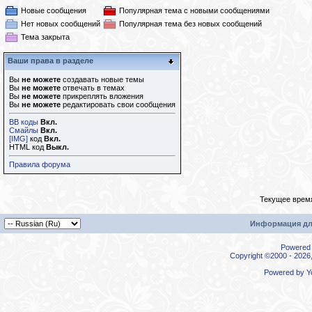
Новые сообщения
Популярная тема с новыми сообщениями
Нет новых сообщений
Популярная тема без новых сообщений
Тема закрыта
Ваши права в разделе
Вы
не можете
создавать новые темы
Вы
не можете
отвечать в темах
Вы
не можете
прикреплять вложения
Вы
не можете
редактировать свои сообщения
BB коды
Вкл.
Смайлы
Вкл.
[IMG]
код
Вкл.
HTML код
Выкл.
Правила форума
Текущее врем
Информация дл
Powered b
Copyright ©2000 - 2026,
Powered by
Y