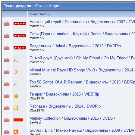
Темы раздела
: Южная Индия
Тема
/
Автор
Настоящий герой / Desamuduru / Видеоклипы / 2007 / DV
maxim777
Пари (Пари на любовь, Крутой) / Racha / Видеоклипы / 2
maxim777
Бездельник / Julayi / Видеоклипы / 2012 / DVDRip
maxim777
О, мой друг! (Друг мой) / Oh My Friend / Oh My Friend / 
maxim777
Minnal Musical Rays HD Songs Vol-3 / Видеоклипы / 2014 
JayViru
Top 50 Songs Of A.R.Rahman / Видеоклипы / 2015 / BDRi
JayViru
Temper / Видеоклипы / 2015 / WEBRip
Olga1976
Rabhasa / Видеоклипы / 2014 / DVDRip
Olga1976
Melody Collection / Видеоклипы / 2015 / DVD5 /
JayViru
Билла / Billa / Мехер Рамеш / Видеоклипы / 2009 / DVDR
Devaki