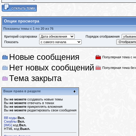
Опции просмотра
Показаны темы с 1 по 20 из 76
Критерий сортировки
Порядок отображения
Показать
Новые сообщения
Популярная тема с 
Нет новых сообщений
Популярная тема бе
Тема закрыта
Ваши права в разделе
Вы
не можете
создавать новые темы
Вы
не можете
отвечать в темах
Вы
не можете
прикреплять вложения
Вы
не можете
редактировать свои сообщения
BB коды
Вкл.
Смайлы
Вкл.
[IMG]
код
Вкл.
HTML код
Выкл.