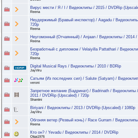
Вирус мести / Я / I / Видеоклипы / 2015 / DVDRip (Upscal
Reena
Неудержимый (Бравый инспектор) / Aagadu / Видеоклипы /
720p
Reena
Неугомонный (Отчаянный) / Anjaan / Видеоклипы / 2014 /
Reena
Безработный с дипломом / Velaiyilla Pattathari / Видеокли
720p
Reena
Digital Musical Rays / Видеоклипы / 2010 / BDRip
JayViru
Сатьям (Из последних сил) / Salute (Satyam) / Видеоклип
veroni
Запретное желание (Бадринат) / Badrinath / Видеоклипы / 
2011 / DVDRip (Upscaled) / 720p
Shantini
Biriyani / Видеоклипы / 2013 / DVDRip (Upscaled) / 1080p
JayViru
Обгоняя ветер (Резвый конь) / Race Gurram / Видеоклипы
Reena
Кто он? / Yevadu / Видеоклипы / 2014 / DVDRip
Olga1976