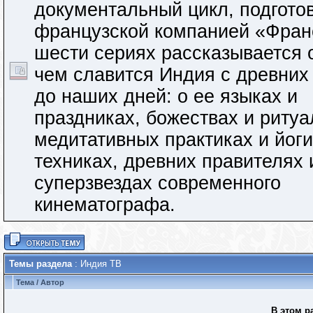
документальный цикл, подгото
французской компанией «Франс
шести сериях рассказывается 
чем славится Индия с древних
до наших дней: о ее языках и
праздниках, божествах и ритуа
медитативных практиках и йог
техниках, древних правителях 
суперзвездах современного
кинематографа.
Темы раздела
: Индия ТВ
Тема
/
Автор
В этом р