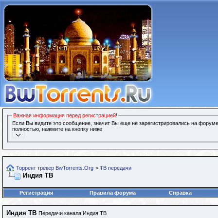
Важная информация перед регистрацией!
Если Вы видите это сообщение, значит Вы еще не зарегистрировались на форуме
полностью, нажмите на кнопку ниже
Торрент трекер BwTorrents.Org
>
ТВ передачи
Индия ТВ
Регистрация
Правила форума
Справка
Индия ТВ
Передачи канала Индия ТВ