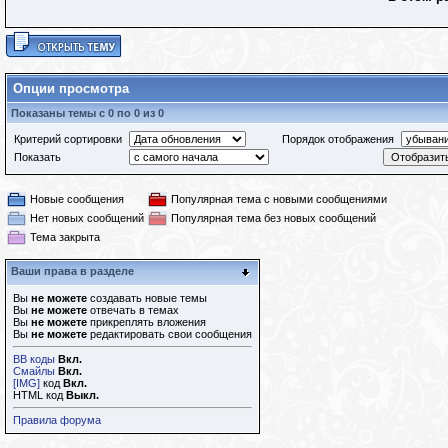
Опции просмотра
Показаны темы с 0 по 0 из 0
Критерий сортировки
Порядок отображения
Показать
Новые сообщения
Популярная тема с новыми сообщениями
Нет новых сообщений
Популярная тема без новых сообщений
Тема закрыта
Ваши права в разделе
Вы
не можете
создавать новые темы
Вы
не можете
отвечать в темах
Вы
не можете
прикреплять вложения
Вы
не можете
редактировать свои сообщения
BB коды
Вкл.
Смайлы
Вкл.
[IMG]
код
Вкл.
HTML код
Выкл.
Правила форума