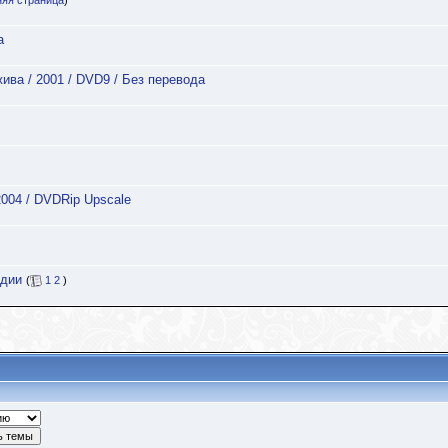
яя страница
)
а
жива / 2001 / DVD9 / Без перевода
2004 / DVDRip Upscale
ндии
(
1
2
)