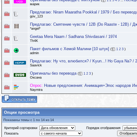
(
1
2
3
4
5
...
Последн
марик
Предлагаю: Niram Maaratha Pookkal / 1979 / Без перевод
gov_123
Предлагаю: Смятение чувств / 12B (Do Raaste - 12B) / Д
*angel*
Geetaa Mera Naam / Sadhana Shivdasani / 1974
Th4K
Пакет фильмов с Хемой Малини [10 штук]
(
1
2
3
)
admin
Предлагаю: Ну что, влюбился? / Kyun...! Ho Gaya Na? / 
Saavick
Оригиналы без перевода
(
1
2
3
)
Оксана
Опрос:
Новые предложения: Анимация+Эпос народов И
Naymira
Опции просмотра
Показаны темы с 1 по 14 из 14
Критерий сортировки
Порядок отображения
Показать