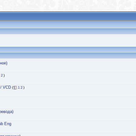
ное)
2
)
 / VCD
(
1
2
)
ревода)
Sub Eng