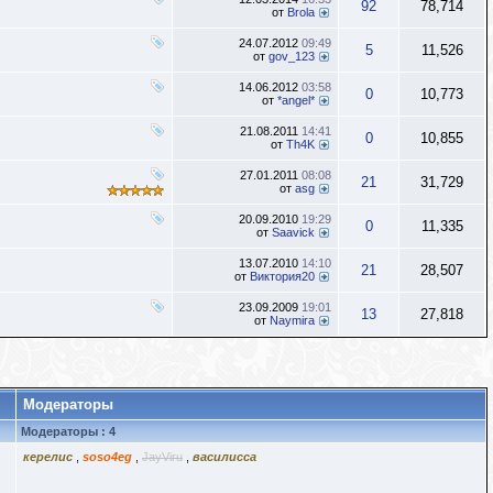
92
78,714
от
Brola
24.07.2012
09:49
5
11,526
от
gov_123
14.06.2012
03:58
0
10,773
от
*angel*
21.08.2011
14:41
0
10,855
от
Th4K
27.01.2011
08:08
21
31,729
от
asg
20.09.2010
19:29
0
11,335
от
Saavick
13.07.2010
14:10
21
28,507
от
Виктория20
23.09.2009
19:01
13
27,818
от
Naymira
Модераторы
Модераторы : 4
керелис
,
soso4eg
,
JayViru
,
василисса