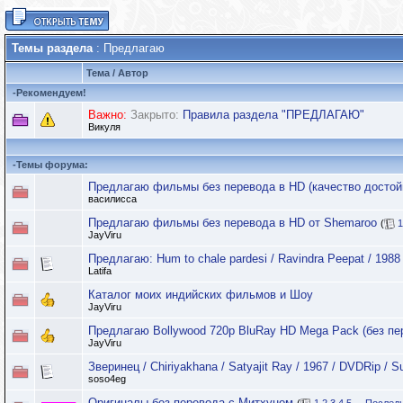
Темы раздела
: Предлагаю
Тема
/
Автор
-
Рекомендуем!
Важно:
Закрыто:
Правила раздела "ПРЕДЛАГАЮ"
Викуля
-
Темы форума:
Предлагаю фильмы без перевода в HD (качество достой
василисса
Предлагаю фильмы без перевода в HD от Shemaroo
(
1
JayViru
Предлагаю: Hum to chale pardesi / Ravindra Peepat / 1988
Latifa
Каталог моих индийских фильмов и Шоу
JayViru
Предлагаю Bollywood 720p BluRay HD Mega Pack (без пе
JayViru
Зверинец / Chiriyakhana / Satyajit Ray / 1967 / DVDRip / 
soso4eg
Оригиналы без перевода с Митхуном