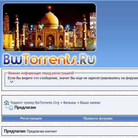
Важная информация перед регистрацией!
Если Вы видите это сообщение, значит Вы еще не зарегистрировались на форуме
Торрент трекер BwTorrents.Org
>
Фильмы
>
Ваши заявки
Предлагаю
Регистрация
Правила форума
Предлагаю
Предлагаю контент