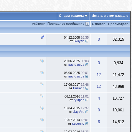
Опции раздела
Искать в этом разделе
Последнее сообщение
Рейтинг
Ответов
Просмотров
04.12.2008
16:35
0
82,315
от
Викуля
29.06.2025
00:03
0
9,934
от
василисса
06.06.2025
02:01
12
11,472
от
василисса
17.06.2017
12:46
12
43,968
от
Ратюся
06.11.2016
11:01
4
13,727
от
гумрал
18.04.2015
17:37
0
10,961
от
JayViru
16.07.2014
13:01
6
14,512
от
керелис
12.03.2014
16:33