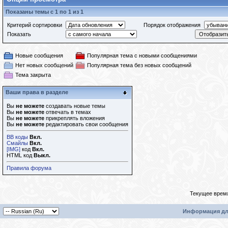
Показаны темы с 1 по 1 из 1
Критерий сортировки
Порядок отображения
Показать
Новые сообщения
Популярная тема с новыми сообщениями
Нет новых сообщений
Популярная тема без новых сообщений
Тема закрыта
Ваши права в разделе
Вы
не можете
создавать новые темы
Вы
не можете
отвечать в темах
Вы
не можете
прикреплять вложения
Вы
не можете
редактировать свои сообщения
BB коды
Вкл.
Смайлы
Вкл.
[IMG]
код
Вкл.
HTML код
Выкл.
Правила форума
Текущее врем
Информация дл