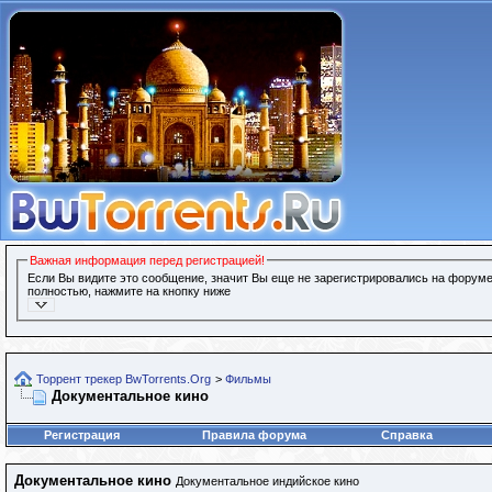
Важная информация перед регистрацией!
Если Вы видите это сообщение, значит Вы еще не зарегистрировались на форуме
полностью, нажмите на кнопку ниже
Торрент трекер BwTorrents.Org
>
Фильмы
Документальное кино
Регистрация
Правила форума
Справка
Документальное кино
Документальное индийское кино