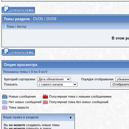
Темы раздела
: DVD5 / DVD9
Тема
/
Автор
В этом р
Опции просмотра
Показаны темы с 0 по 0 из 0
Критерий сортировки
Порядок отображения
Показать
Новые сообщения
Популярная тема с новыми сообщениями
Нет новых сообщений
Популярная тема без новых сообщений
Тема закрыта
Ваши права в разделе
Вы
не можете
создавать новые темы
Вы
не можете
отвечать в темах