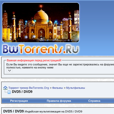
Важная информация перед регистрацией!
Если Вы видите это сообщение, значит Вы еще не зарегистрировались на форуме
полностью, нажмите на кнопку ниже
Торрент трекер BwTorrents.Org
>
Фильмы
>
Мультфильмы
DVD5 / DVD9
Регистрация
Правила форума
Справка
DVD5 / DVD9
Индийская мультипликация на DVD5 / DVD9