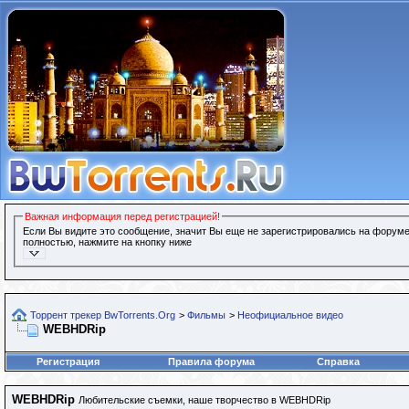
Важная информация перед регистрацией!
Если Вы видите это сообщение, значит Вы еще не зарегистрировались на форуме
полностью, нажмите на кнопку ниже
Торрент трекер BwTorrents.Org
>
Фильмы
>
Неофициальное видео
WEBHDRip
Регистрация
Правила форума
Справка
WEBHDRip
Любительские съемки, наше творчество в WEBHDRip