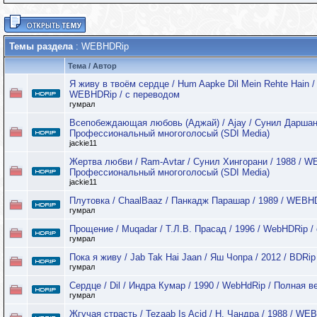
Темы раздела
: WEBHDRip
Тема
/
Автор
Я живу в твоём сердце / Hum Aapke Dil Mein Rehte Hain /
WEBHDRip / с переводом
гумрал
Всепобеждающая любовь (Аджай) / Ajay / Сунил Даршан 
Профессиональный многоголосый (SDI Media)
jackie11
Жертва любви / Ram-Avtar / Сунил Хингорани / 1988 / W
Профессиональный многоголосый (SDI Media)
jackie11
Плутовка / ChaalBaaz / Панкадж Парашар / 1989 / WEBH
гумрал
Прощение / Muqadar / Т.Л.В. Прасад / 1996 / WebHDRip /
гумрал
Пока я живу / Jab Tak Hai Jaan / Яш Чопра / 2012 / BDRip
гумрал
Сердце / Dil / Индра Кумар / 1990 / WebHdRip / Полная 
гумрал
Жгучая страсть / Tezaab Is Acid / Н. Чандра / 1988 / W