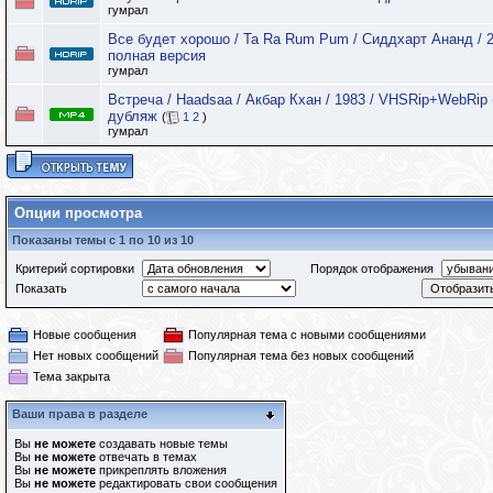
гумрал
Все будет хорошо / Ta Ra Rum Pum / Сиддхарт Ананд / 2
полная версия
гумрал
Встреча / Haadsaa / Акбар Кхан / 1983 / VHSRip+WebRip 
дубляж
(
1
2
)
гумрал
Опции просмотра
Показаны темы с 1 по 10 из 10
Критерий сортировки
Порядок отображения
Показать
Новые сообщения
Популярная тема с новыми сообщениями
Нет новых сообщений
Популярная тема без новых сообщений
Тема закрыта
Ваши права в разделе
Вы
не можете
создавать новые темы
Вы
не можете
отвечать в темах
Вы
не можете
прикреплять вложения
Вы
не можете
редактировать свои сообщения