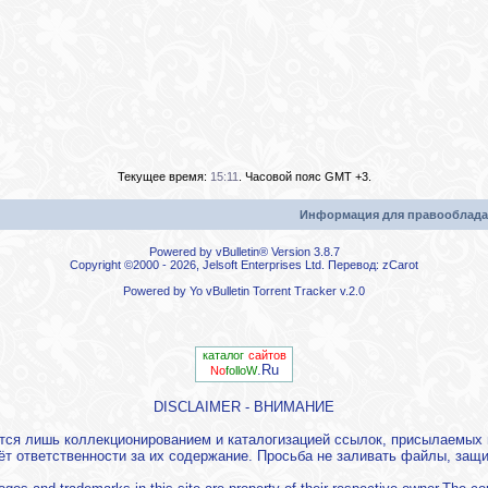
Текущее время:
15:11
. Часовой пояс GMT +3.
Информация для правооблада
Powered by vBulletin® Version 3.8.7
Copyright ©2000 - 2026, Jelsoft Enterprises Ltd. Перевод:
zCarot
Powered by
Yo vBulletin Torrent Tracker
v.2.0
каталог
сайтов
.Ru
No
folloW
DISCLAIMER - ВНИМАНИЕ
ется лишь коллекционированием и каталогизацией ссылок, присылаемы
ёт ответственности за их содержание. Просьба не заливать файлы, за