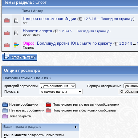
Темы раздела
: Спорт
Тема
/
Автор
Галерея спортсменов Индии
(
1
2
3
4
5
...
Последняя страница
)
net
Новости спорта
(
1
2
3
4
5
...
Последняя страница
)
Viper_straY
Опрос:
Болливуд против Юга : матч по крикету
(
1
2
3
4
5
...
Галина
Опции просмотра
Показаны темы с 1 по 3 из 3
Критерий сортировки
Порядок отображения
Показать
Новые сообщения
Популярная тема с новыми сообщениями
Нет новых сообщений
Популярная тема без новых сообщений
Тема закрыта
Ваши права в разделе
Вы
не можете
создавать новые темы