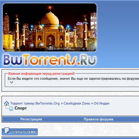
Важная информация перед регистрацией!
Если Вы видите это сообщение, значит Вы еще не зарегистрировались на форуме
Торрент трекер BwTorrents.Org
>
Свободная Zона
>
Об Индии
Спорт
Регистрация
Правила форума