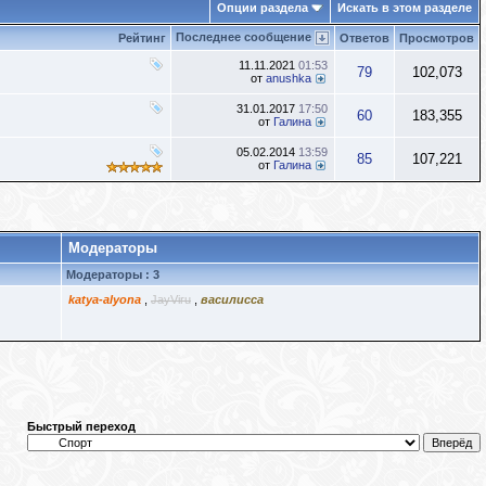
Опции раздела
Искать в этом разделе
Последнее сообщение
Рейтинг
Ответов
Просмотров
11.11.2021
01:53
79
102,073
от
anushka
31.01.2017
17:50
60
183,355
от
Галина
05.02.2014
13:59
85
107,221
от
Галина
Модераторы
Модераторы : 3
katya-alyona
,
JayViru
,
василисса
Быстрый переход