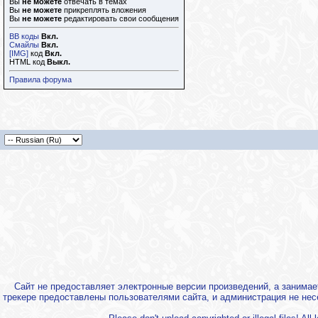
Вы
не можете
отвечать в темах
Вы
не можете
прикреплять вложения
Вы
не можете
редактировать свои сообщения
BB коды
Вкл.
Смайлы
Вкл.
[IMG]
код
Вкл.
HTML код
Выкл.
Правила форума
Сайт не предоставляет электронные версии произведений, а занима
трекере предоставлены пользователями сайта, и администрация не нес