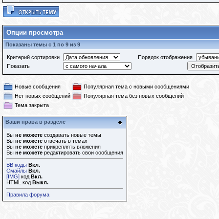
Опции просмотра
Показаны темы с 1 по 9 из 9
Критерий сортировки
Порядок отображения
Показать
Новые сообщения
Популярная тема с новыми сообщениями
Нет новых сообщений
Популярная тема без новых сообщений
Тема закрыта
Ваши права в разделе
Вы
не можете
создавать новые темы
Вы
не можете
отвечать в темах
Вы
не можете
прикреплять вложения
Вы
не можете
редактировать свои сообщения
BB коды
Вкл.
Смайлы
Вкл.
[IMG]
код
Вкл.
HTML код
Выкл.
Правила форума