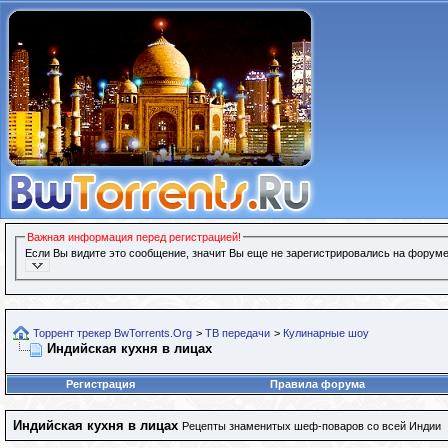
Важная информация перед регистрацией!
Если Вы видите это сообщение, значит Вы еще не зарегистрировались на форуме
Торрент трекер BwTorrents.Org
>
ТВ передачи
>
Кулинарные шоу
Индийская кухня в лицах
Регистрация
Правила форума
Индийская кухня в лицах
Рецепты знаменитых шеф-поваров со всей Индии