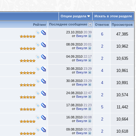
Опции раздела
Искать в этом разделе
Последнее сообщение
Рейтинг
Ответов
Просмотров
23.10.2010
20:39
6
47,385
от
Викуля
08.09.2010
20:01
2
10,962
от
Викуля
04.09.2010
22:17
2
10,635
от
Викуля
30.08.2010
23:29
4
10,861
от
Викуля
30.08.2010
23:29
4
10,891
от
Викуля
24.08.2010
22:47
2
10,574
от
Викуля
17.08.2010
21:23
5
11,442
от
Викуля
16.08.2010
00:08
2
10,664
от
Викуля
09.08.2010
00:25
2
10,618
от
Викуля