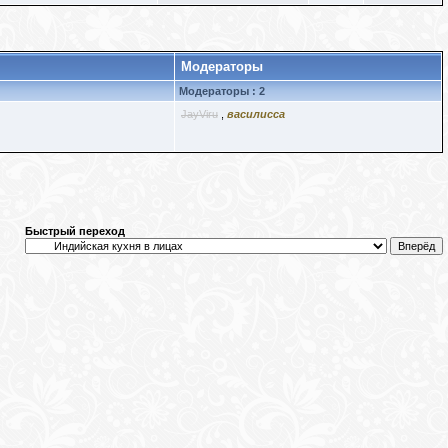
Модераторы
Модераторы : 2
JayViru
,
василисса
Быстрый переход