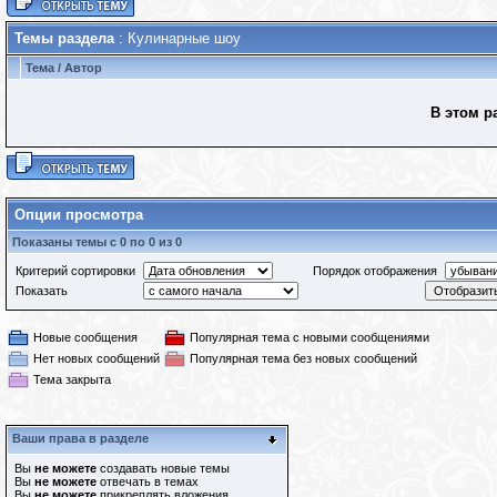
Темы раздела
: Кулинарные шоу
Тема
/
Автор
В этом р
Опции просмотра
Показаны темы с 0 по 0 из 0
Критерий сортировки
Порядок отображения
Показать
Новые сообщения
Популярная тема с новыми сообщениями
Нет новых сообщений
Популярная тема без новых сообщений
Тема закрыта
Ваши права в разделе
Вы
не можете
создавать новые темы
Вы
не можете
отвечать в темах
Вы
не можете
прикреплять вложения