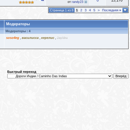
0
13,170
от
randy23
Страница 1 из 8
1
2
3
4
5
>
Последняя
»
Модераторы
Модераторы : 4
soso4eg
,
василисса
,
керелис
,
JayViru
Быстрый переход