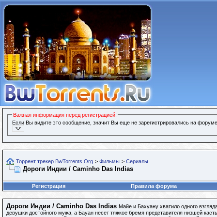
Важная информация перед регистрацией!
Если Вы видите это сообщение, значит Вы еще не зарегистрировались на форуме
Торрент трекер BwTorrents.Org
>
Фильмы
>
Сериалы
Дороги Индии / Caminho Das Indias
Регистрация
Правила форума
Дороги Индии / Caminho Das Indias
Майе и Бахуану хватило одного взгляд
девушки достойного мужа, а Бауан несет тяжкое бремя представителя низшей каст