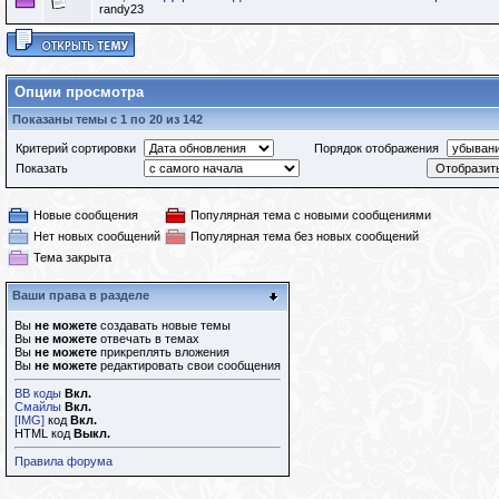
randy23
Опции просмотра
Показаны темы с 1 по 20 из 142
Критерий сортировки
Порядок отображения
Показать
Новые сообщения
Популярная тема с новыми сообщениями
Нет новых сообщений
Популярная тема без новых сообщений
Тема закрыта
Ваши права в разделе
Вы
не можете
создавать новые темы
Вы
не можете
отвечать в темах
Вы
не можете
прикреплять вложения
Вы
не можете
редактировать свои сообщения
BB коды
Вкл.
Смайлы
Вкл.
[IMG]
код
Вкл.
HTML код
Выкл.
Правила форума