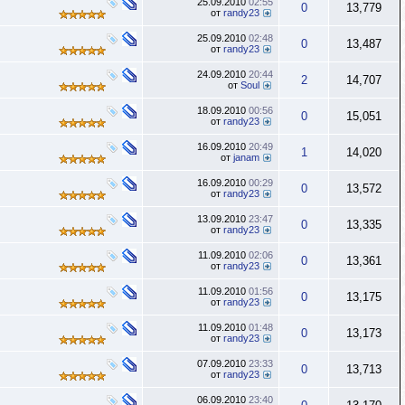
25.09.2010
02:55
0
13,779
от
randy23
25.09.2010
02:48
0
13,487
от
randy23
24.09.2010
20:44
2
14,707
от
Soul
18.09.2010
00:56
0
15,051
от
randy23
16.09.2010
20:49
1
14,020
от
janam
16.09.2010
00:29
0
13,572
от
randy23
13.09.2010
23:47
0
13,335
от
randy23
11.09.2010
02:06
0
13,361
от
randy23
11.09.2010
01:56
0
13,175
от
randy23
11.09.2010
01:48
0
13,173
от
randy23
07.09.2010
23:33
0
13,713
от
randy23
06.09.2010
23:40