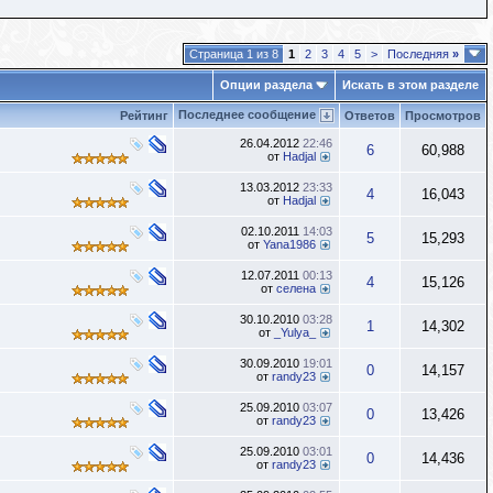
Страница 1 из 8
1
2
3
4
5
>
Последняя
»
Опции раздела
Искать в этом разделе
Последнее сообщение
Рейтинг
Ответов
Просмотров
26.04.2012
22:46
6
60,988
от
Hadjal
13.03.2012
23:33
4
16,043
от
Hadjal
02.10.2011
14:03
5
15,293
от
Yana1986
12.07.2011
00:13
4
15,126
от
селена
30.10.2010
03:28
1
14,302
от
_Yulya_
30.09.2010
19:01
0
14,157
от
randy23
25.09.2010
03:07
0
13,426
от
randy23
25.09.2010
03:01
0
14,436
от
randy23