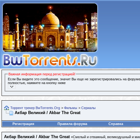
Важная информация перед регистрацией!
Если Вы видите это сообщение, значит Вы еще не зарегистрировались на форуме
полностью, нажмите на кнопку ниже
Торрент трекер BwTorrents.Org
>
Фильмы
>
Сериалы
Акбар Великий / Akbar The Great
Регистрация
Правила форума
Справка
Акбар Великий / Akbar The Great
«Смелый и отважный, великодушный и мил