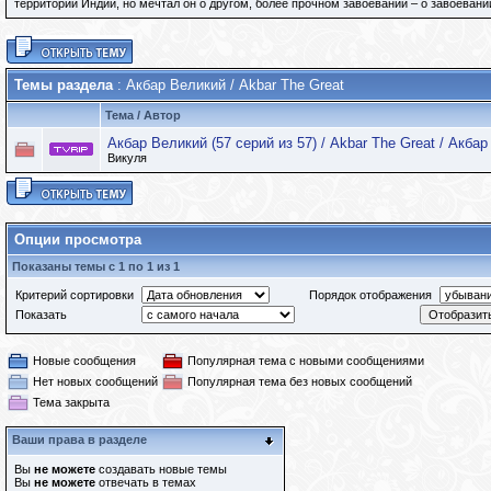
территории Индии, но мечтал он о другом, более прочном завоевании – о завоеван
Темы раздела
: Акбар Великий / Akbar The Great
Тема
/
Автор
Акбар Великий (57 серий из 57) / Akbar The Great / Акбар
Викуля
Опции просмотра
Показаны темы с 1 по 1 из 1
Критерий сортировки
Порядок отображения
Показать
Новые сообщения
Популярная тема с новыми сообщениями
Нет новых сообщений
Популярная тема без новых сообщений
Тема закрыта
Ваши права в разделе
Вы
не можете
создавать новые темы
Вы
не можете
отвечать в темах