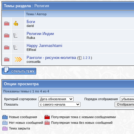
Темы раздела
: Религия
Тема
/
Автор
Боги
darid
Религии Индии
Rulka
Happy Janmashtami
ElReal
Ранголи - рисунок-молитва
(
1
2
3
)
consuella
Опции просмотра
Показаны темы с 1 по 4 из 4
Критерий сортировки
Порядок отображения
Показать
Новые сообщения
Популярная тема с новыми сообщениями
Нет новых сообщений
Популярная тема без новых сообщений
Тема закрыта