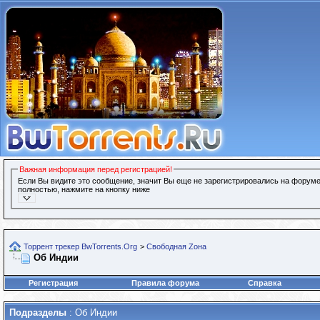
Важная информация перед регистрацией!
Если Вы видите это сообщение, значит Вы еще не зарегистрировались на форуме
полностью, нажмите на кнопку ниже
Торрент трекер BwTorrents.Org
>
Свободная Zона
Об Индии
Регистрация
Правила форума
Справка
Подразделы
: Об Индии