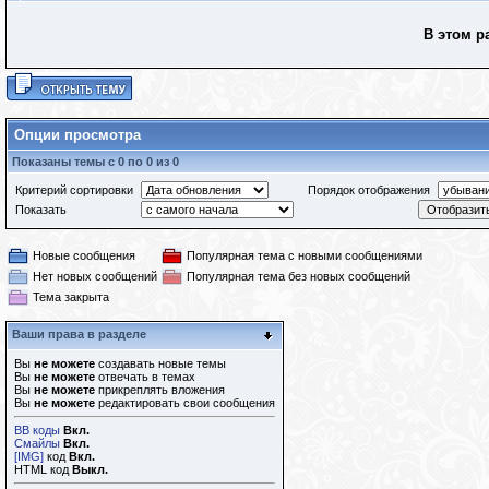
В этом р
Опции просмотра
Показаны темы с 0 по 0 из 0
Критерий сортировки
Порядок отображения
Показать
Новые сообщения
Популярная тема с новыми сообщениями
Нет новых сообщений
Популярная тема без новых сообщений
Тема закрыта
Ваши права в разделе
Вы
не можете
создавать новые темы
Вы
не можете
отвечать в темах
Вы
не можете
прикреплять вложения
Вы
не можете
редактировать свои сообщения
BB коды
Вкл.
Смайлы
Вкл.
[IMG]
код
Вкл.
HTML код
Выкл.