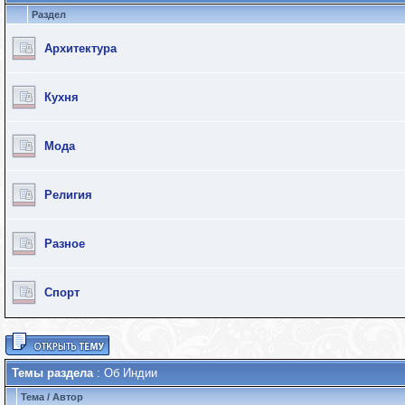
Раздел
Архитектура
Кухня
Мода
Религия
Разное
Спорт
Темы раздела
: Об Индии
Тема
/
Автор