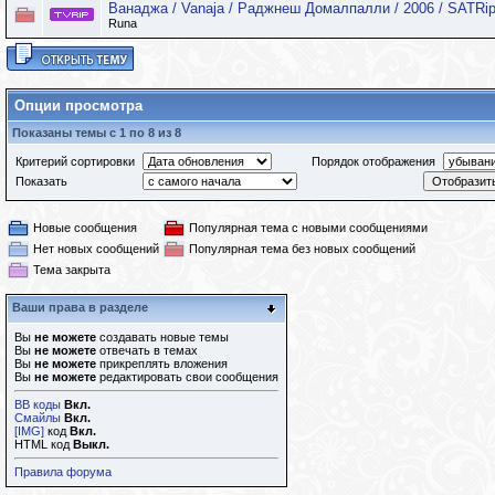
Ванаджа / Vanaja / Раджнеш Домалпалли / 2006 / SATRi
Runa
Опции просмотра
Показаны темы с 1 по 8 из 8
Критерий сортировки
Порядок отображения
Показать
Новые сообщения
Популярная тема с новыми сообщениями
Нет новых сообщений
Популярная тема без новых сообщений
Тема закрыта
Ваши права в разделе
Вы
не можете
создавать новые темы
Вы
не можете
отвечать в темах
Вы
не можете
прикреплять вложения
Вы
не можете
редактировать свои сообщения
BB коды
Вкл.
Смайлы
Вкл.
[IMG]
код
Вкл.
HTML код
Выкл.
Правила форума