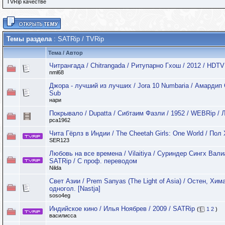
TVRip качестве
Темы раздела
: SATRip / TVRip
Тема
/
Автор
Читрангада / Chitrangada / Ритупарно Гхош / 2012 / HDTV
nml68
Джора - лучший из лучших / Jora 10 Numbaria / Амардип 
Sub
нари
Покрывало / Dupatta / Сибтаим Фазли / 1952 / WEBRip /
pca1962
Чита Гёрлз в Индии / The Cheetah Girls: One World / Пол 
SER123
Любовь на все времена / Vilaitiya / Суриндер Сингх Валиа 
SATRip / С проф. переводом
Nilda
Свет Азии / Prem Sanyas (The Light of Asia) / Остен, Хим
одногол. [Nastja]
soso4eg
Индийское кино / Илья Ноябрев / 2009 / SATRip
(
1
2
)
василисса