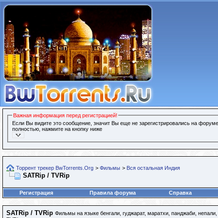
Важная информация перед регистрацией!
Если Вы видите это сообщение, значит Вы еще не зарегистрировались на форуме
полностью, нажмите на кнопку ниже
Торрент трекер BwTorrents.Org
>
Фильмы
>
Вся остальная Индия
SATRip / TVRip
Регистрация
Правила форума
Справка
SATRip / TVRip
Фильмы на языке бенгали, гуджарат, маратхи, панджаби, непали,