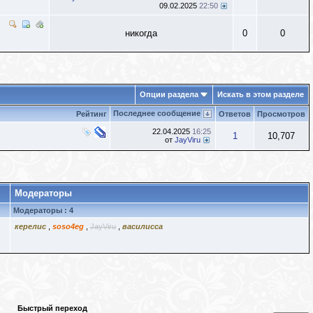
09.02.2025
22:50
никогда
0
0
Опции раздела
Искать в этом разделе
Последнее сообщение
Рейтинг
Ответов
Просмотров
22.04.2025
16:25
1
10,707
от
JayViru
Модераторы
Модераторы : 4
керелис
,
soso4eg
,
JayViru
,
василисса
Быстрый переход