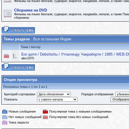
Фильмы на языке бенгали, гуджарат, маратхи, панджаби, непали, а также Па
Сборники на DVD
Фильмы на языке бенгали, гуджарат, маратхи, панджаби, непали, а также Па
сборниках
Темы раздела
: Вся остальная Индия
Тема
/
Автор
Бог-дитя / Debshishu / Утпаленду Чакраборти / 1985 / WEB-
alex1975
Опции просмотра
Показаны темы с 1 по 1 из 1
Критерий сортировки
Порядок отображения
Показать
Новые сообщения
Популярная тема с новыми сообщениями
Нет новых сообщений
Популярная тема без новых сообщений
Тема закрыта