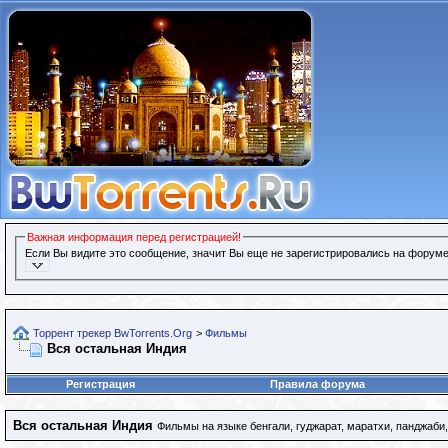
Важная информация перед регистрацией!
Если Вы видите это сообщение, значит Вы еще не зарегистрировались на форуме
Торрент трекер BwTorrents.Org
>
Фильмы
Вся остальная Индия
Регистрация
Правила форума
Вся остальная Индия
Фильмы на языке бенгали, гуджарат, маратхи, панджаби,