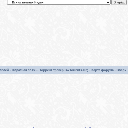
телей
-
Обратная связь
-
Торрент трекер BwTorrents.Org
-
Карта форума
-
Вверх