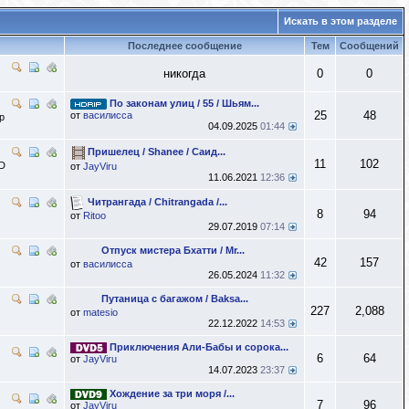
Искать в этом разделе
Последнее сообщение
Тем
Сообщений
никогда
0
0
По законам улиц / 55 / Шьям...
25
48
от
василисса
p
04.09.2025
01:44
Пришелец / Shanee / Саид...
11
102
VD
от
JayViru
11.06.2021
12:36
Читрангада / Chitrangada /...
8
94
от
Ritoo
29.07.2019
07:14
Отпуск мистера Бхатти / Mr...
42
157
от
василисса
26.05.2024
11:32
Путаница с багажом / Baksa...
227
2,088
от
matesio
22.12.2022
14:53
Приключения Али-Бабы и сорока...
6
64
от
JayViru
14.07.2023
23:37
Хождение за три моря /...
7
96
от
JayViru