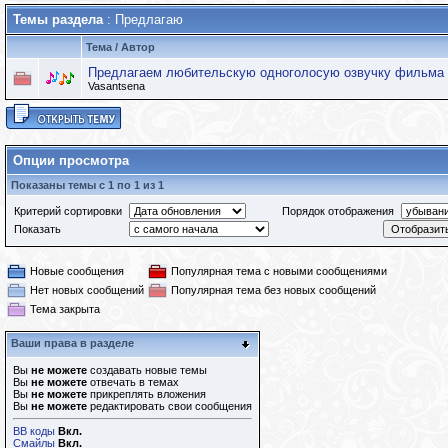
Темы раздела
: Предлагаю
Тема
/
Автор
Предлагаем любительскую одноголосую озвучку фильма Th
Vasantsena
Опции просмотра
Показаны темы с 1 по 1 из 1
Критерий сортировки
Порядок отображения
Показать
Новые сообщения
Популярная тема с новыми сообщениями
Нет новых сообщений
Популярная тема без новых сообщений
Тема закрыта
Ваши права в разделе
Вы
не можете
создавать новые темы
Вы
не можете
отвечать в темах
Вы
не можете
прикреплять вложения
Вы
не можете
редактировать свои сообщения
BB коды
Вкл.
Смайлы
Вкл.