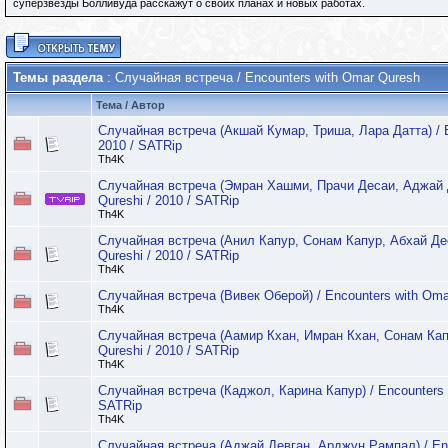
суперзвезды Болливуда расскажут о своих планах и новых работах.
Темы раздела
: Случайная встреча / Encounters with Omar Quresh
Тема
/
Автор
Случайная встреча (Акшай Кумар, Триша, Лара Датта) / E
2010 / SATRip
Th4K
Случайная встреча (Эмран Хашми, Прачи Десаи, Аджай Де
Qureshi / 2010 / SATRip
Th4K
Случайная встреча (Анил Капур, Сонам Капур, Абхай Део
Qureshi / 2010 / SATRip
Th4K
Случайная встреча (Вивек Оберой) / Encounters with Omar
Th4K
Случайная встреча (Аамир Кхан, Имран Кхан, Сонам Капу
Qureshi / 2010 / SATRip
Th4K
Случайная встреча (Каджол, Карина Капур) / Encounters w
SATRip
Th4K
Случайная встреча (Аджай Девган, Арджун Рампал) / Enc