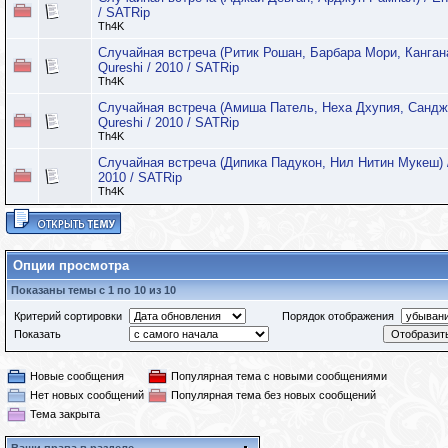
/ SATRip
Th4K
Случайная встреча (Ритик Рошан, Барбара Мори, Кангана
Qureshi / 2010 / SATRip
Th4K
Случайная встреча (Амиша Патель, Неха Дхупия, Санджай
Qureshi / 2010 / SATRip
Th4K
Случайная встреча (Дипика Падукон, Нил Нитин Мукеш) / 
2010 / SATRip
Th4K
Опции просмотра
Показаны темы с 1 по 10 из 10
Критерий сортировки
Порядок отображения
Показать
Новые сообщения
Популярная тема с новыми сообщениями
Нет новых сообщений
Популярная тема без новых сообщений
Тема закрыта