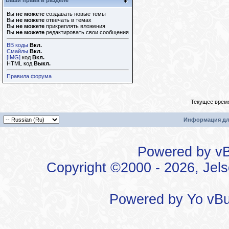
Ваши права в разделе
Вы
не можете
создавать новые темы
Вы
не можете
отвечать в темах
Вы
не можете
прикреплять вложения
Вы
не можете
редактировать свои сообщения
BB коды
Вкл.
Смайлы
Вкл.
[IMG]
код
Вкл.
HTML код
Выкл.
Правила форума
Текущее врем
Информация дл
Powered by vBu
Copyright ©2000 - 2026, Jels
Powered by
Yo vBu