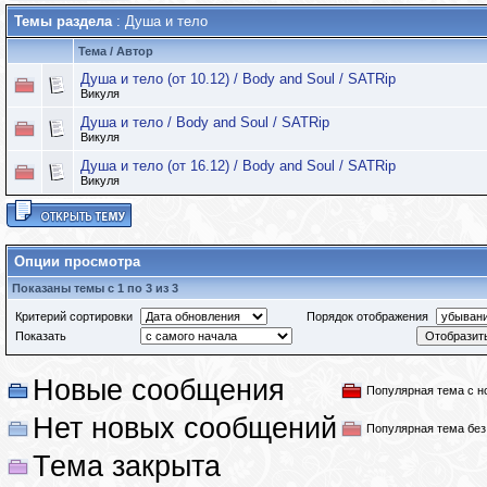
Темы раздела
: Душа и тело
Тема
/
Автор
Душа и тело (от 10.12) / Body and Soul / SATRip
Викуля
Душа и тело / Body and Soul / SATRip
Викуля
Душа и тело (от 16.12) / Body and Soul / SATRip
Викуля
Опции просмотра
Показаны темы с 1 по 3 из 3
Критерий сортировки
Порядок отображения
Показать
Новые сообщения
Популярная тема с 
Нет новых сообщений
Популярная тема бе
Тема закрыта