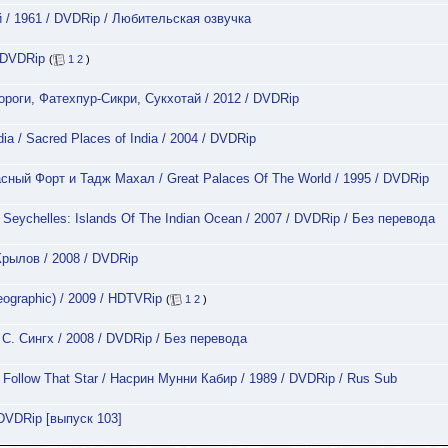
й / 1961 / DVDRip / Любительская озвучка
/ DVDRip
(
1
2
)
роги, Фатехпур-Сикри, Сукхотай / 2012 / DVDRip
a / Sacred Places of India / 2004 / DVDRip
ый Форт и Тадж Махал / Great Palaces Of The World / 1995 / DVDRip
eychelles: Islands Of The Indian Ocean / 2007 / DVDRip / Без перевода
рылов / 2008 / DVDRip
eographic) / 2009 / HDTVRip
(
1
2
)
С. Сингх / 2008 / DVDRip / Без перевода
Follow That Star / Насрин Мунни Кабир / 1989 / DVDRip / Rus Sub
DVDRip [выпуск 103]