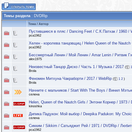
Темы раздела
: DVDRip
Тема
/
Автор
Пустившиеся в пляс / Dancing Feet / С.К.Патхак / 1960 
pca1962
Хелен - королева танцовщиц / Helen Queen of the Nautch 
pca1962
Бессмертный Ленин / Мой Ленин / Amar Lenin / Ритвик Гх
alex1975
Неизвестный Танцор Диско / Часть 1 / Музыка / 2017
(
Brola
Феномен Митхуна Чакраборти / 2017 / WebRip
(
1
2
)
Brola
Начните с мальчиков / Start With The Boys / Винил Мэть
селена
Helen, Queen of the Nautch Girls / Энтони Корнер / 1973 /
kinoshka
Дипика Падукон: Мой выбор / Deepika Padukon: My Choic
селена
Сикким / Sikkim / Сатьяджит Рей / 1971 / DVDRip / Люби
pca1962