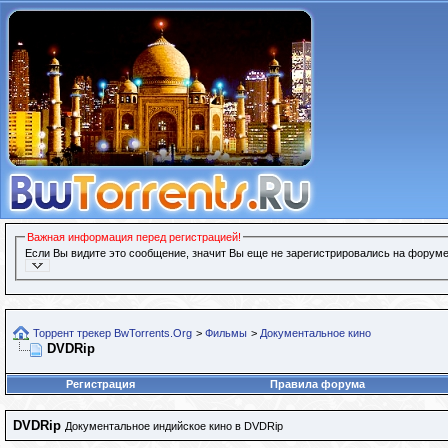
Важная информация перед регистрацией!
Если Вы видите это сообщение, значит Вы еще не зарегистрировались на форуме
Торрент трекер BwTorrents.Org
>
Фильмы
>
Документальное кино
DVDRip
Регистрация
Правила форума
DVDRip
Документальное индийское кино в DVDRip