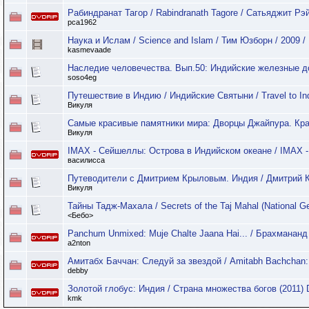
Рабиндранат Тагор / Rabindranath Tagore / Сатьяджит Рэ
pca1962
Наука и Ислам / Science and Islam / Тим Юзборн / 2009 
kasmevaade
Наследие человечества. Вып.50: Индийские железные до
soso4eg
Путешествие в Индию / Индийские Святыни / Travel to Indi
Викуля
Самые красивые памятники мира: Дворцы Джайпура. Красн
Викуля
IMAX - Сейшеллы: Острова в Индийском океане / IMAX - S
василисса
Путеводители с Дмитрием Крыловым. Индия / Дмитрий К
Викуля
Тайны Тадж-Махала / Secrets of the Taj Mahal (National G
<Бебо>
Panchum Unmixed: Muje Chalte Jaana Hai... / Брахмананд 
a2nton
Амитабх Баччан: Следуй за звездой / Amitabh Bachchan: 
debby
Золотой глобус: Индия / Страна множества богов (2011) 
kmk