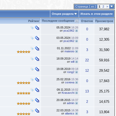
Страница 1 из 2
1
2
>
Опции раздела
Искать в этом разделе
Последнее сообщение
Рейтинг
Ответов
Просмотров
05.05.2024
16:26
0
37,982
от
pca1962
03.05.2024
16:09
0
12,305
от
pca1962
01.11.2022
11:09
3
31,590
от
matesio
18.09.2019
14:14
22
59,916
от
will
19.08.2019
09:18
12
29,542
от
rong2
25.02.2016
15:36
0
17,843
от
селена
09.11.2015
16:02
13
25,175
от
Krasavchi
20.08.2015
16:37
2
14,675
от
admin
22.03.2015
16:38
3
13,804
от
allanics