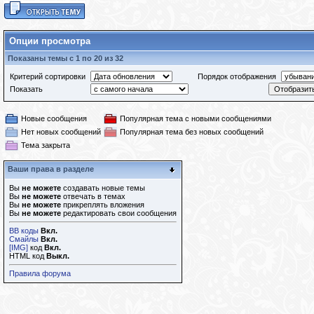
Опции просмотра
Показаны темы с 1 по 20 из 32
Критерий сортировки
Порядок отображения
Показать
Новые сообщения
Популярная тема с новыми сообщениями
Нет новых сообщений
Популярная тема без новых сообщений
Тема закрыта
Ваши права в разделе
Вы
не можете
создавать новые темы
Вы
не можете
отвечать в темах
Вы
не можете
прикреплять вложения
Вы
не можете
редактировать свои сообщения
BB коды
Вкл.
Смайлы
Вкл.
[IMG]
код
Вкл.
HTML код
Выкл.
Правила форума