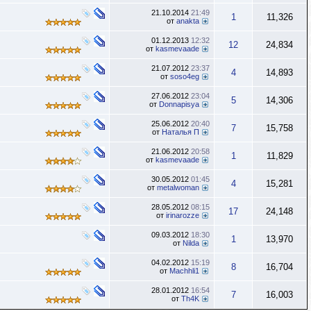
21.10.2014
21:49
1
11,326
от
anakta
01.12.2013
12:32
12
24,834
от
kasmevaade
21.07.2012
23:37
4
14,893
от
soso4eg
27.06.2012
23:04
5
14,306
от
Donnapisya
25.06.2012
20:40
7
15,758
от
Наталья П
21.06.2012
20:58
1
11,829
от
kasmevaade
30.05.2012
01:45
4
15,281
от
metalwoman
28.05.2012
08:15
17
24,148
от
irinarozze
09.03.2012
18:30
1
13,970
от
Nilda
04.02.2012
15:19
8
16,704
от
Machhli1
28.01.2012
16:54
7
16,003
от
Th4K