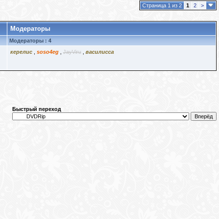
Страница 1 из 2
1
2
>
Модераторы
Модераторы : 4
керелис
,
soso4eg
,
JayViru
,
василисса
Быстрый переход