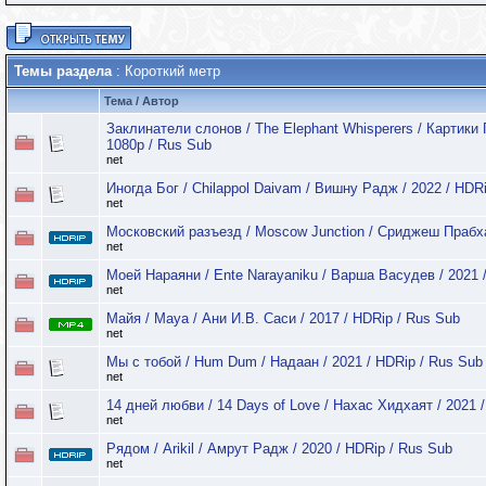
Темы раздела
: Короткий метр
Тема
/
Автор
Заклинатели слонов / The Elephant Whisperers / Картики
1080p / Rus Sub
net
Иногда Бог / Chilappol Daivam / Вишну Радж / 2022 / HDR
net
Московский разъезд / Moscow Junction / Сриджеш Прабхат
net
Моей Нараяни / Ente Narayaniku / Варша Васудев / 2021 
net
Майя / Maya / Ани И.В. Саси / 2017 / HDRip / Rus Sub
net
Мы с тобой / Hum Dum / Надаан / 2021 / HDRip / Rus Sub
net
14 дней любви / 14 Days of Love / Нахас Хидхаят / 2021 
net
Рядом / Arikil / Амрут Радж / 2020 / HDRip / Rus Sub
net