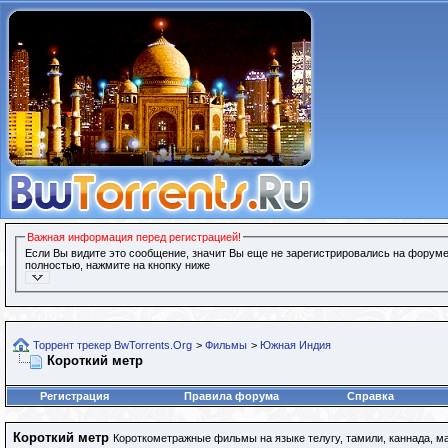
Важная информация перед регистрацией!
Если Вы видите это сообщение, значит Вы еще не зарегистрировались на форуме
полностью, нажмите на кнопку ниже
Торрент трекер BwTorrents.Org
>
Фильмы
>
Южная Индия
Короткий метр
Регистрация
Правила форума
Справка
Короткий метр
Короткометражные фильмы на языке телугу, тамили, каннада, м