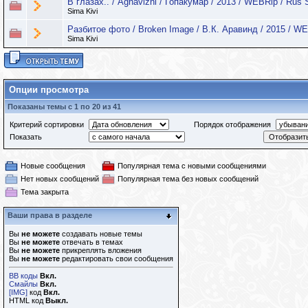
В глазах.. / Aghavizhi / Гопакумар / 2013 / WEBRip / Rus 
Sima Kivi
Разбитое фото / Broken Image / В.К. Аравинд / 2015 / W
Sima Kivi
Опции просмотра
Показаны темы с 1 по 20 из 41
Критерий сортировки
Порядок отображения
Показать
Новые сообщения
Популярная тема с новыми сообщениями
Нет новых сообщений
Популярная тема без новых сообщений
Тема закрыта
Ваши права в разделе
Вы
не можете
создавать новые темы
Вы
не можете
отвечать в темах
Вы
не можете
прикреплять вложения
Вы
не можете
редактировать свои сообщения
BB коды
Вкл.
Смайлы
Вкл.
[IMG]
код
Вкл.
HTML код
Выкл.