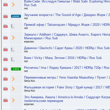
Ваби-Саби: Исследуя Гималаи / Wabi Sabi: Exploring Hima
Rus Sub
net
Звучание возраста / The Sound of Age / Джиджо Жорж / 2
net
Прямой эфир / Talsamayam / Мридул Жорж / 2020 / HDRi
net
Зеркало / Addham / Сарджун, Шива Анантх, Баратх Нилак
Минисериал / Rus Sub
керелис
Давинчи / Davinchi / Сарат Криш / 2020 / HDRip / Rus Sub
net
Вики / Vicky / Ману Энтони / 2016 / HDRip / Rus Sub
net
Ресничка / Ima / Лиджу Кришна / 2017 / HDRip 720p / Rus
net
Переменчивые ветры / Yeno Vaanilai Maaruthey / Пунит / 
Sima Kivi
Фальшивая история / Fake Story / Удай кумар / 2017 / W
Sima Kivi
Это Америка, Амала / America lo Amala / Сиддхарт Катраг
любительским переводом
керелис