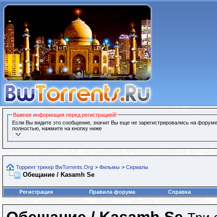
Важная информация перед регистрацией!
Если Вы видите это сообщение, значит Вы еще не зарегистрировались на форуме
полностью, нажмите на кнопку ниже
Торрент трекер BwTorrents.Org
>
Фильмы
>
Сериалы
Обещание / Kasamh Se
Регистрация
Правила форума
Справка