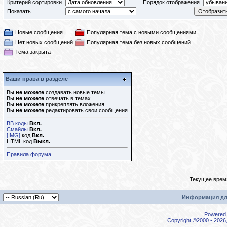
Критерий сортировки
Порядок отображения
Показать
Новые сообщения
Популярная тема с новыми сообщениями
Нет новых сообщений
Популярная тема без новых сообщений
Тема закрыта
Ваши права в разделе
Вы
не можете
создавать новые темы
Вы
не можете
отвечать в темах
Вы
не можете
прикреплять вложения
Вы
не можете
редактировать свои сообщения
BB коды
Вкл.
Смайлы
Вкл.
[IMG]
код
Вкл.
HTML код
Выкл.
Правила форума
Текущее врем
Информация дл
Powered b
Copyright ©2000 - 2026,