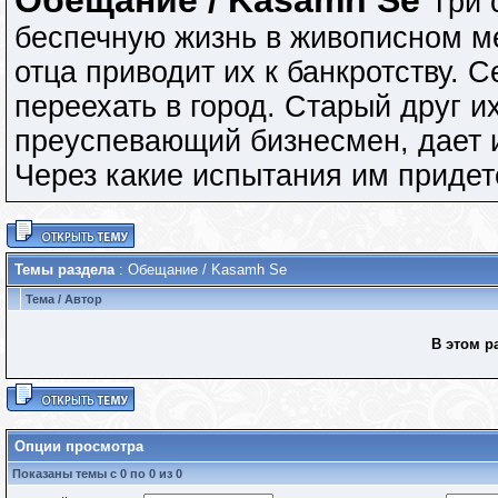
Обещание / Kasamh Se
Три 
беспечную жизнь в живописном м
отца приводит их к банкротству.
переехать в город. Старый друг и
преуспевающий бизнесмен, дает и
Через какие испытания им придет
Темы раздела
: Обещание / Kasamh Se
Тема
/
Автор
В этом р
Опции просмотра
Показаны темы с 0 по 0 из 0